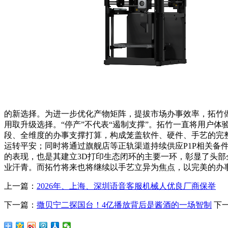
的新选择。为进一步优化产物矩阵，提拔市场办事效率，拓竹做出
用取升级选择。“停产”不代表“遏制支撑”。拓竹一直将用户
段、全维度的办事支撑打算，构成笼盖软件、硬件、手艺的完整办事
运转平安；同时将通过旗舰店等正轨渠道持续供应P1P相关备件
的表现，也是其建立3D打印生态闭环的主要一环，彰显了头部企业的
业汗青。而拓竹将来也将继续以手艺立异为焦点，以完美的办
上一篇：
2026年、上海、深圳语音客服机械人优良厂商保举
下一篇：
撒贝宁二探国台！4亿播放背后是酱酒的一场智制
下