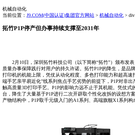
机械自动化
当前位置：
J9.COM(中国认证)集团官方网站
>
机械自动化
> di
拓竹P1P停产但办事持续支撑至2031年
2月10日，深圳拓竹科技公司（以下简称“拓竹”）颁布发表
质量办事保障践行对用户的持久许诺。拓竹P1P的降生，是品牌
打印机的机能上限，凭仗从动化程度、多色打印能力和超高速
端手艺亲平易近化”线系列焦点手艺劣势的前提下，P1P对非
触高质量3D打印手艺。‌P1P的影响力远不止于其机能。凭
台，降生了大量基于P1P进行二次开辟取个性化改拆的设想方
产物结构中，P1P取千元级入门的A1系列、高端旗舰X1系列