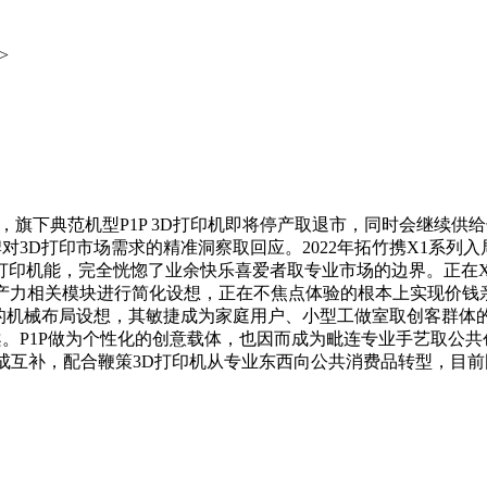
v>
，旗下典范机型P1P 3D打印机即将停产取退市，同时会继续
对3D打印市场需求的精准洞察取回应。2022年拓竹携X1系列
打印机能，完全恍惚了业余快乐喜爱者取专业市场的边界。正在X
出产力相关模块进行简化设想，正在不焦点体验的根本上实现价
仗式的机械布局设想，其敏捷成为家庭用户、小型工做室取创客群体
案。P1P做为个性化的创意载体，也因而成为毗连专业手艺取公
构成互补，配合鞭策3D打印机从专业东西向公共消费品转型，目前