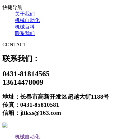
快捷导航
关于我们
机械自动化
机械百科
联系我们
CONTACT
联系我们：
0431-81814565
13614478009
地址：长春市高新开发区超越大街1188号
传真：0431-85810581
信箱：jltkxs@163.com
机械自动化