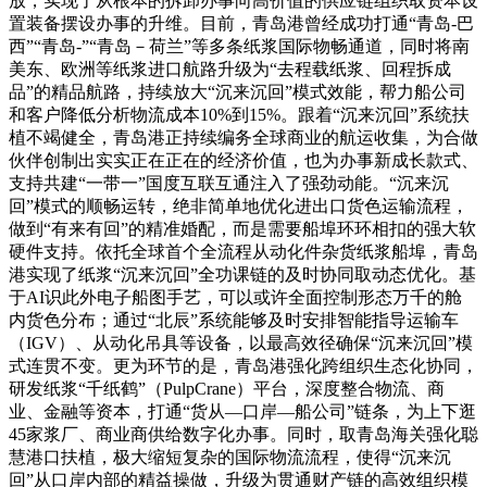
放，实现了从根本的拆卸办事向高价值的供应链组织取资本设
置装备摆设办事的升维。目前，青岛港曾经成功打通“青岛-巴
西”“青岛-”“青岛－荷兰”等多条纸浆国际物畅通道，同时将南
美东、欧洲等纸浆进口航路升级为“去程载纸浆、回程拆成
品”的精品航路，持续放大“沉来沉回”模式效能，帮力船公司
和客户降低分析物流成本10%到15%。跟着“沉来沉回”系统扶
植不竭健全，青岛港正持续编务全球商业的航运收集，为合做
伙伴创制出实实正在正在的经济价值，也为办事新成长款式、
支持共建“一带一”国度互联互通注入了强劲动能。“沉来沉
回”模式的顺畅运转，绝非简单地优化进出口货色运输流程，
做到“有来有回”的精准婚配，而是需要船埠环环相扣的强大软
硬件支持。依托全球首个全流程从动化件杂货纸浆船埠，青岛
港实现了纸浆“沉来沉回”全功课链的及时协同取动态优化。基
于AI识此外电子船图手艺，可以或许全面控制形态万千的舱
内货色分布；通过“北辰”系统能够及时安排智能指导运输车
（IGV）、从动化吊具等设备，以最高效径确保“沉来沉回”模
式连贯不变。更为环节的是，青岛港强化跨组织生态化协同，
研发纸浆“千纸鹤”（PulpCrane）平台，深度整合物流、商
业、金融等资本，打通“货从—口岸—船公司”链条，为上下逛
45家浆厂、商业商供给数字化办事。同时，取青岛海关强化聪
慧港口扶植，极大缩短复杂的国际物流流程，使得“沉来沉
回”从口岸内部的精益操做，升级为贯通财产链的高效组织模