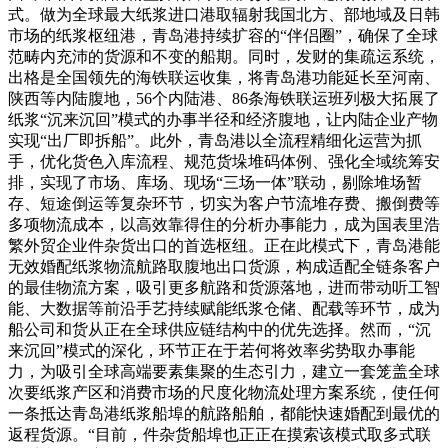
式。做为全球最大纸浆进口港取辐射我国北方、部地域及日韩
市场的纸浆枢纽港，青岛港持续扩容的“伴侣圈”，确保了全球
范畴内充沛的货源和不变的船期。同时，发财的集疏运系统，
出格是全国领先的海铁联运收集，将青岛港功能延长至河南、
陕西等内陆腹地，56个内陆港、86条海铁联运班列极大拓展了
纸浆“沉来沉回”模式的办事半径和经济腹地，让内陆企业产物
实现“出厂即拆船”。此外，青岛港以全流程精细化运营为抓
手，优化货色入库流程、规范货垛堆码体例、强化全域统筹安
排，实现了市场、库场、现场“三场一体”联动，剔除堆场暂
存、短途倒运等复杂环节，切实为客户节流堆存费、搬倒费等
多项物流成本，以高效靠得住的分析办事能力，成为国表里浩
繁外贸企业件杂货出口的首选枢纽。正在此模式下，青岛港能
无效婚配纸浆物流航路取腹地出口货源，构成适配全链条客户
的最佳物流方案，吸引更多航路和货源落地，进而带动听工智
能、大数据等前沿手艺持续赋能纸浆仓储、配载等环节，成为
船公司和货从正在全球供应链结构中的优先选择。然而，“沉
来沉回”模式的深化，环节正在于若何将效率劣势取办事能
力，为吸引全球高端要素集聚的生态引力，建立一套笼盖全球
次要纸浆产区和消费市场的尺度化物流处理方案系统，使任何
一条抵达青岛港纸浆船埠的航路船舶，都能快速婚配到最优的
返程货源。“目前，件杂货船埠也正正在摸索该模式取多式联