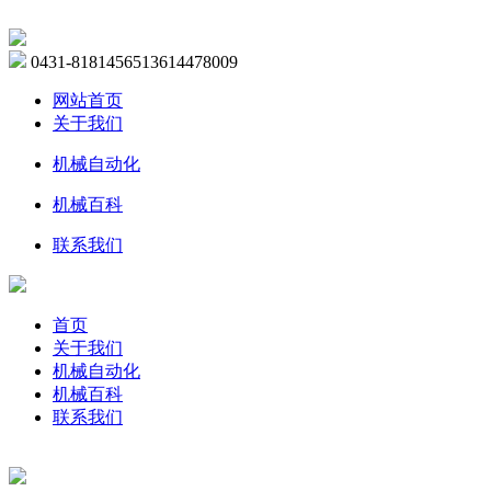
0431-81814565
13614478009
网站首页
关于我们
机械自动化
机械百科
联系我们
首页
关于我们
机械自动化
机械百科
联系我们