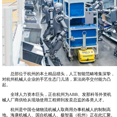
总部位于杭州的本土精品猎头，人工智能范畴堆集深挚，
对杭州机械人企业的手艺生态门儿清，算法岗亭交付能力凸
起。
全球人力资本巨头，正在杭州为ABB、发那科等外资机
械人厂商供给从现场使用工程师到发卖总监的各类人才。
杭州是中国仓储物流机械人取商用办事机械人的制制高
地。海康机械人、国自机械人、极智嘉（杭州）正在此汇聚。