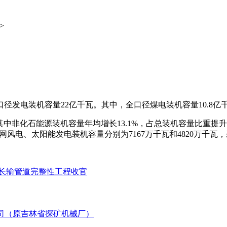
v>
发电装机容量22亿千瓦。其中，全口径煤电装机容量10.8亿千瓦
中非化石能源装机容量年均增长13.1%，占总装机容量比重提升
年，新增并网风电、太阳能发电装机容量分别为7167万千瓦和4820万
长输管道完整性工程收官
公司（原吉林省探矿机械厂）