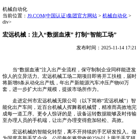
机械自动化
当前位置：
J9.COM(中国认证)集团官方网站
>
机械自动化
>
div>
宏远机械：注入“数据血液” 打制“智能工场”
发布时间：2025-11-14 17:21
当“数据血液”注入出产全流程，保守制制企业同样能迸发
惊人的立异活力。宏远机械工场二期项目即将开工扶植，届时
将新增8条从动化出产线，年出产新能源汽车冲压产物60万
套，进一步扩大出产规模，提拔市场所作力。
走进定州市宏远机械无限公司（以下简称“宏远机械”）智
能化出产车间，近百台机械人挥舞着机械臂，精准而高效地完
成每一道工序。更令人惊讶的是，设备运转数据能够及时传输
至办理人员的手机端，让出产办理变得愈加轻松、高效。
宏远机械的智能化转型，离不开持续的手艺研发投入。做
为国度高新手艺企业，公司每年将营收的25%以上用于手艺研