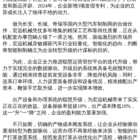
发和新品开辟。2024年，企业新增3项发现专利，为企业的立
异成长注入了络绎不绝的动力。
做为长安、长城、奇瑞等国内大型汽车制制商的合做伙
伴，宏远机械凭仗多年堆集的精深工艺和靠得住质量，正在从
机配套办事范畴占领了一席之地。然而，面临激烈的市场所
作，宏远机械灵敏捕获汽车行业轻量化、智能化的趋向，判断
将智能制制确立为企业转型升级的计谋标的目的。
为此，企业正全力推进聪慧运营管控平台的迭代升级，努
力于实现完全的数据驱动。升级后的系统将具备毛病预判功
能，通过精准排查提前发觉设备非常，降低停机风险；同时，
连系订单环境、人力设置装备摆设和设备情况，精准婚配出产
资本，鞭策手艺取升级，进一步实现降本增效。
出产设备和办理系统的聪慧升级，为宏远机械带来了实实
正在正在的效益。设备操纵率提拔10%，出产成本降低10%，
这一“升”一“降”之间，企业的盈利能力显著加强。
不只如斯，切确的产物成本阐发系统，让企业从经验驱动
逐渐转型为数据驱动，运营办理不再靠经验来决策；智能的出
产打算放置系统，按照发卖打算从动优化出产流程，确保出产