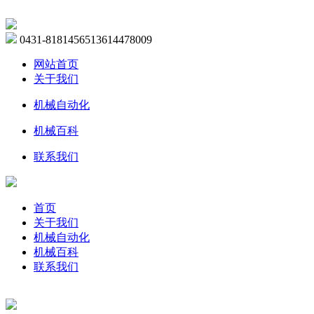
0431-81814565
13614478009
网站首页
关于我们
机械自动化
机械百科
联系我们
首页
关于我们
机械自动化
机械百科
联系我们