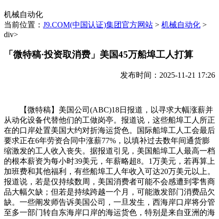
机械自动化
当前位置：
J9.COM(中国认证)集团官方网站
>
机械自动化
>
div>
「微特稿·投资取消费」美国45万船埠工人打算
发布时间：2025-11-21 17:26
【微特稿】美国公司(ABC)18日报道，以寻求大幅涨薪并
从动化设备代替他们的工做岗亭。报道说，这些船埠工人所正
在的口岸处置美国大约对折海运货色。国际船埠工人工会最后
要求正在6年劳资合同中涨薪77%，以填补过去数年间通货膨
缩激发的工人收入丧失。据报道引见，美国船埠工人最高一档
的根本薪资为每小时39美元，年薪略超8。1万美元，若再算上
加班费和其他福利，有些船埠工人年收入可达20万美元以上。
报道说，若是仅持续数周，美国消费者可能不会感遭到零售商
品大幅欠缺；但若是持续跨越一个月，可能激发部门消费品欠
缺。一些阐发师告诉美国公司，一旦发生，西海岸口岸将分管
至多一部门转自东海岸口岸的海运货色，特别是来自亚洲的海