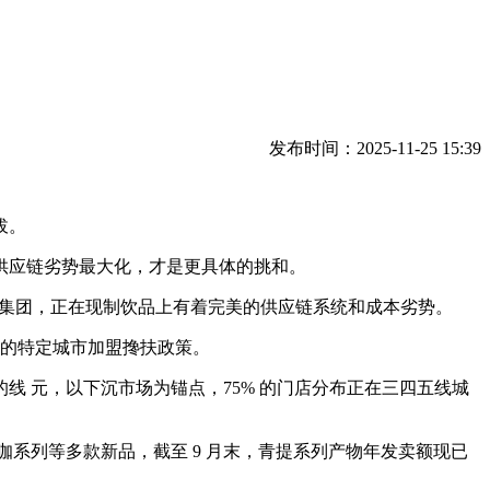
发布时间：2025-11-25 15:39
拔。
供应链劣势最大化，才是更具体的挑和。
雪集团，正在现制饮品上有着完美的供应链系统和成本劣势。
的特定城市加盟搀扶政策。
 元，以下沉市场为锚点，75% 的门店分布正在三四五线城
系列等多款新品，截至 9 月末，青提系列产物年发卖额现已