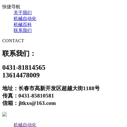
快捷导航
关于我们
机械自动化
机械百科
联系我们
CONTACT
联系我们：
0431-81814565
13614478009
地址：长春市高新开发区超越大街1188号
传真：0431-85810581
信箱：jltkxs@163.com
机械自动化