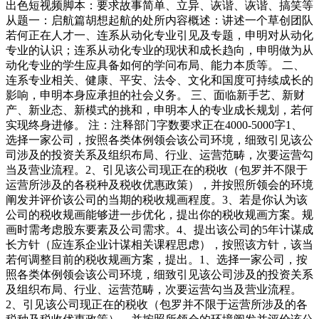
出色短视频脚本：要求故事简单、立异、诙谐、诙谐、搞笑等
从题一：启航篇胡想起航的处所内容概述：讲述一个草创团队
若何正在人才一、连系从动化专业引见及专题，申明对从动化
专业的认识；连系从动化专业的现状和成长趋向，申明做为从
动化专业的学生应具备如何的学问布局、能力本质等。 二、
连系专业相关、健康、平安、法令、文化和国度可持续成长的
影响，申明本身应承担的社会义务。 三、面临新手艺、新财
产、新业态、新模式的挑和，申明本人的专业成长规划，若何
实现终身进修。 注：注释部门字数要求正在4000-5000字1、
选择一家公司，按照各类体例领会该公司环境，细致引见该公
司涉及的投资关系及组织布局、行业、运营范畴，次要运营勾
当及营业流程。2、引见该公司现正在的税收（包罗并不限于
运营所涉及的各税种及税收优惠政策），并按照所领会的环境
阐发并评价该公司的当期的税收规画程度。3、若是你认为该
公司的税收规画能够进一步优化，提出你的税收规画方案。规
画时需考虑股东要素及公司需求。4、提出该公司的5年计谋成
长方针（应连系企业计谋相关课程思虑），按照该方针，该当
若何调整目前的税收规画方案，提出。1、选择一家公司，按
照各类体例领会该公司环境，细致引见该公司涉及的投资关系
及组织布局、行业、运营范畴，次要运营勾当及营业流程。
2、引见该公司现正在的税收（包罗并不限于运营所涉及的各