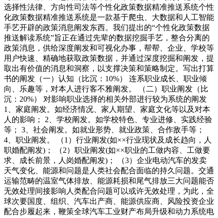
选择性法律、方向性司法等个性化政策数据精准推送系统个性
化政策数据精准推送系统是一款基于爬虫、大数据和人工智能
手艺开辟的政策消息阐发东西。我们提出的“个性化政策数据
推送解读系统”旨正在通过先辈的数据挖掘手艺，整合分离的
政策消息，供给深度阐发和可视化办事，帮帮、企业、学校等
用户快速、精确地获取政策数据，并通过深度挖掘和阐发，提
取出有价值的消息和洞察，以支撑决策和策略制定。写出打算
书的阐发（一）认知（比沉：10%） 连系职业成长、职业倾
向、乐趣等，对本人进行客不雅阐发。 （二）职业阐发（比
沉：20%） 对影响职业选择的相关外部进行较为系统的阐发
1、家庭阐发。如经济情况、家人期望、家庭文化等以及对本
人的影响； 2、学校阐发。如学校特色、专业进修、实践经验
等； 3、社会阐发。如就业形势、就业政策、合作敌手等；
4、职业阐发。 （1）行业阐发(如××行业现状及成长趋向，人
职婚配阐发)； （2）职业阐发(如××职业的工做内容、工做要
求、成长前景，人岗婚配阐发)； （3）企业电动汽车的发卖
天气变化、能源和问题是人类社会配合面临的持久问题。交通
运输范畴的温室气体排放、能源耗损和尾气排放三大问题能否
无效处理间接影响人类配合问题可以或许无效处理，为此，全
球次要国度、组织、汽车出产商、能源供应商、风险投资企业
配合步履起来，鞭策全球汽车工业财产布局升级和动力系统电