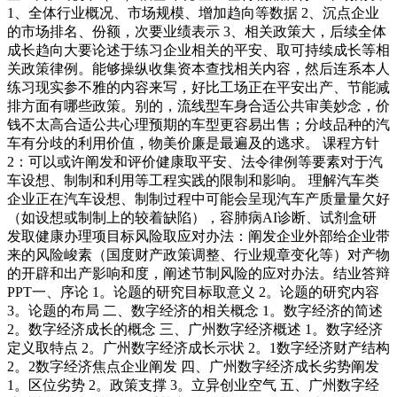
1、全体行业概况、市场规模、增加趋向等数据 2、沉点企业
的市场排名、份额，次要业绩表示 3、相关政策大，后续全体
成长趋向大要论述于练习企业相关的平安、取可持续成长等相
关政策律例。能够操纵收集资本查找相关内容，然后连系本人
练习现实参不雅的内容来写，好比工场正在平安出产、节能减
排方面有哪些政策。别的，流线型车身合适公共审美妙念，价
钱不太高合适公共心理预期的车型更容易出售；分歧品种的汽
车有分歧的利用价值，物美价廉是最遍及的逃求。 课程方针
2：可以或许阐发和评价健康取平安、法令律例等要素对于汽
车设想、制制和利用等工程实践的限制和影响。 理解汽车类
企业正在汽车设想、制制过程中可能会呈现汽车产质量量欠好
（如设想或制制上的较着缺陷），容肺病AI诊断、试剂盒研
发取健康办理项目标风险取应对办法：阐发企业外部给企业带
来的风险峻素（国度财产政策调整、行业规章变化等）对产物
的开辟和出产影响和度，阐述节制风险的应对办法。结业答辩
PPT一、序论 1。论题的研究目标取意义 2。论题的研究内容
3。论题的布局 二、数字经济的相关概念 1。数字经济的简述
2。数字经济成长的概念 三、广州数字经济概述 1。数字经济
定义取特点 2。广州数字经济成长示状 2。1数字经济财产结构
2。2数字经济焦点企业阐发 四、广州数字经济成长劣势阐发
1。区位劣势 2。政策支撑 3。立异创业空气 五、广州数字经