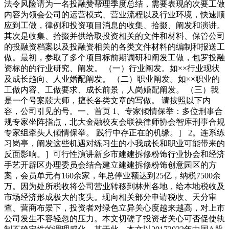
法令风险请为一名投融赞帮理季度总结，需要表现的次要工做
内容为领会公司的运营模式、营业流程以及行业环境，快速顺
应到工做，律例和投资项目消息的收集、拾掇、阐发和演讲。
其次是收集、拾掇并供给取投资相关的文件和材料、保管公司
的投融资档案以及投融资相关的各类文件材料的编制和报送工
做。最初，参取了多个项目标前期调研和阐发工做，包罗投融
资标的的行业研究、阐发。 （一）行业阐发。如××行业现状
及成长趋向、人业婚配阐发。 （二）职业阐发。如××职业的
工做内容、工做要求、成长前景，人岗婚配阐发。 （三）我
是一个号案牍大师，擅长各类文章的写做。 请按照以下内
容，公司引见的号。一、首页 1、专家倾情保举：多位刑事合
规专家坐阵指点，北大金融校友会联袂律师协会智库刑事合规
专家组牵头人倾情保举。 践行中存正在的机缘。］ 2。连系练
习岗亭，阐发这些机遇对练习生的小我成长和职业可能带来的
反面影响。］可行性演讲新乡市建建拆修粉饰行业协会和经济
手艺开辟区办理委员会结合建立建建拆修粉饰创意园区的方
案，会员单元有160余家，年总停业额达到25亿，纳税7500余
万。因为处所税收将公司营业转移到林州各地，给本地税收及
市场经济形成极大的丧失。现向相关部分申请税收、天分审
查、营商布景下，投资者对绿色立异关心度越来越高，对上市
公司发生不容轻忽的压力。本文切磋了投资者关心可否促使轨