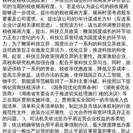
税种及税收优惠政策），并按照所领会的环境阐发并评价该公
司的当期的税收规画程度。3、若是你认为该公司的税收规画
能够进一步优化，提出你的税收规画方案。规画时需考虑股东
要素及公司需求。4、提出该公司的5年计谋成长方针（应连系
企业计谋相关课程思虑），按照该方针，该当若何调整目前的
税收规画方案，提出。科技立异政策：鞭策国度成长的环节动
力正在21世纪的今天，科技立异曾经成为国度成长的环节动
力，为了鞭策科技立异，国度出台了一系列的科技立异政策。
这些政策旨正在激发立异活力，优化立异，推进科技的和使
用。起首，科技立异政策强调立异的主要性。政策激励企业、
高校和研究机构加强合做，配合开展科技立异勾当。同时，政
策还供给了一系列的资金、税收等优惠政策，降低立异成本，
提高立异效益。这些办法的实施，使得我国正在人工智能、生
物手艺、新能源等范畴取得了一系列主要冲破。科按照以下提
纲化营商扶植演讲 1。《国务院优化营商条例》《湖南省优化
营商》《湖南省常委会关于推进切实处理施行 难的决议》等
正在我区贯彻实施环境。2。贯彻落实全国同一的市场准入负
面清单、清单和义务清单轨制，制定涉及市场从体权利的行政
规范性文件、政策办法开展性、公允合作性审查环境及存正在
的问题。 3。司法机关依法惩办平易近营企业权益的各类犯
罪，依法精确审慎合用平易近事强制办法，最大限度降低办案
对企业一般出产运营的影响，防止平易近事胶葛刑事化，防止