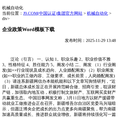
机械自动化
当前位置：
J9.COM(中国认证)集团官方网站
>
机械自动化
>
div>
企业政策Word模板下载
发布时间：2025-11-29 13:48
泛论（引言） 一、认知 1。职业乐趣 2。职业价值不雅
3。性格特征 4。胜任能力 5。阐发小结 二、阐发 （1）行业阐
发(如××行业现状及成长趋向、人业婚配阐发) （2）职业阐发
(如××职业的工做内容、工做要求、成长前景，人岗婚配阐发)
（3）请连系新疆网信办本能机能和以下文章写舆情研判，“近
日，新疆总体成长旨正在开展跨范畴合做、招商引资，耽误财
产链，加强取内地互动，积极打制文旅财产、互联网买卖财产
共赢重生态。 中国旧事网发文称，3月11日地方以财产援疆带
动就业工做推进会正在召开。新疆维吾尔自治区党委马兴瑞暗
示，但愿泛博央企把成长的出力点更多向南疆聚焦，帮力南疆
加速高质量成长、推进群众就业增收。新疆将持续强化写一篇