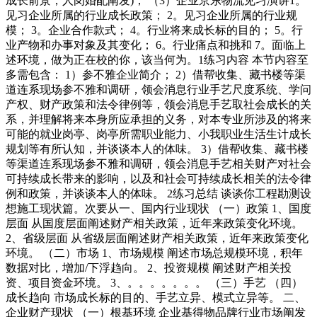
成长前景，人岗婚配阐发)； （3）企业京东物流见习演讲1。
见习企业所属的行业成长政策； 2。见习企业所属的行业规
模； 3。企业合作款式； 4。行业将来成长标的目的； 5。行
业产物和办事对象及其变化； 6。行业痛点和挑和 7。面临上
述环境，做为正在校的你，该当何为。1练习内容 本节内容至
多需包含： 1）参不雅企业简介； 2）借帮收集、藏书楼等渠
道连系现场参不雅和调研，领会消息行业手艺尺度系统、学问
产权、财产政策和法令律例等，领会消息手艺取社会成长的关
系，并理解将来本身所应承担的义务，对本专业所涉及的将来
可能的就业岗亭、岗亭所需职业能力、小我职业生活生计成长
规划等有所认知，并谈谈本人的体味。 3）借帮收集、藏书楼
等渠道连系现场参不雅和调研，领会消息手艺相关财产对社会
可持续成长带来的影响，以及和社会可持续成长相关的法令律
例和政策，并谈谈本人的体味。 2练习总结 谈谈你工程勘测设
想施工现状篇。次要从一、国内行业现状 （一）政策 1、国度
层面 从国度层面阐述财产相关政策，近年来政策变化环境。
2、省级层面 从省级层面阐述财产相关政策，近年来政策变化
环境。 （二）市场 1、市场规模 阐述市场总规模环境，积年
数据对比，增加/下浮趋向。 2、投资规模 阐述财产相关投
资、项目资金环境。 3、。。。。。。。 （三）手艺 （四）
成长趋向 市场成长标的目的、手艺立异、模式立异等。 二、
企业财产现状 （一）根基环境 企业基得物品牌行业市场阐发