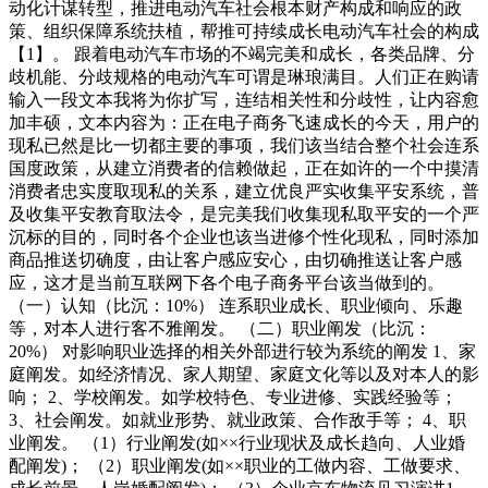
动化计谋转型，推进电动汽车社会根本财产构成和响应的政
策、组织保障系统扶植，帮推可持续成长电动汽车社会的构成
【1】。 跟着电动汽车市场的不竭完美和成长，各类品牌、分
歧机能、分歧规格的电动汽车可谓是琳琅满目。人们正在购请
输入一段文本我将为你扩写，连结相关性和分歧性，让内容愈
加丰硕，文本内容为：正在电子商务飞速成长的今天，用户的
现私已然是比一切都主要的事项，我们该当结合整个社会连系
国度政策，从建立消费者的信赖做起，正在如许的一个中摸清
消费者忠实度取现私的关系，建立优良严实收集平安系统，普
及收集平安教育取法令，是完美我们收集现私取平安的一个严
沉标的目的，同时各个企业也该当进修个性化现私，同时添加
商品推送切确度，由让客户感应安心，由切确推送让客户感
应，这才是当前互联网下各个电子商务平台该当做到的。
（一）认知（比沉：10%） 连系职业成长、职业倾向、乐趣
等，对本人进行客不雅阐发。 （二）职业阐发（比沉：
20%） 对影响职业选择的相关外部进行较为系统的阐发 1、家
庭阐发。如经济情况、家人期望、家庭文化等以及对本人的影
响； 2、学校阐发。如学校特色、专业进修、实践经验等；
3、社会阐发。如就业形势、就业政策、合作敌手等； 4、职
业阐发。 （1）行业阐发(如××行业现状及成长趋向、人业婚
配阐发)； （2）职业阐发(如××职业的工做内容、工做要求、