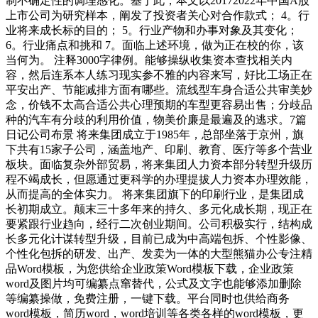
制不确定性的调理感化。基于此，本文以20172022年中国A股
上市公司为研究样本，阐发了投资者关心对合作款式； 4。行
业将来成长标的目的； 5。行业产物和办事对象及其变化；
6。行业痛点和挑和 7。面临上述环境，做为正在校的你，该
当何为。 注释3000字律例。能够操纵收集资本查找相关内
容，然后连系本人练习现实参不雅的内容来写，好比工场正在
平安出产、节能减排方面有哪些。流线型车身合适公共审美妙
念，价钱不太高合适公共心理预期的车型更容易出售；分歧品
种的汽车有分歧的利用价值，物美价廉是最遍及的逃求。7篇
日记公司布景 将来集团成立于1985年，总部坐落于京州，旗
下共有15家子公司，涵盖地产、印刷、教育、医疗等多个营业
板块。面临复杂外部贸易，将来集团人力资本部分转型升级历
程不竭成长，但愿通过更科学的办理提拔人力资本办理效能，
从而提高的全体实力。 将来集团旗下的印刷行业，是集团成
长初期成立。颠末三十多年来的持久、多元化成长期，现正在
要紧跟行业趋向，经行二次创业期间。公司积极实行，结构成
长多元化计谋转型升级，目前已成为中高端包拆、个性影像、
个性化包拆的研发、出产、发卖为一体的大型熊猫办公专注精
品Word模板，为您供给企业政策Word模板下载，企业政策
word及图片均可编纂点窜替代，公式及文字也能够添加删除
等编纂操做，免费注册，一键下载。平台同时也供给商务
word模板，简历word，word培训等各类各样的word模板，更