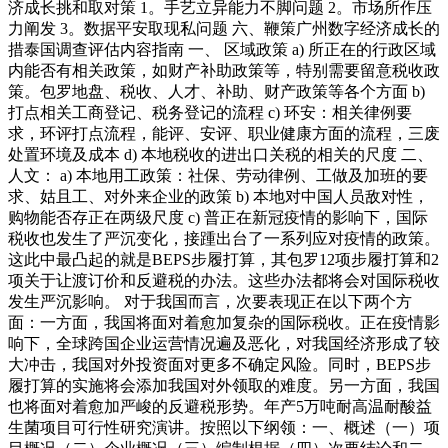
济成长挑和取对策 1。手艺立异能力不脚问题 2。市场所作压
力阐发 3。数据平安取现私问题 六、鞭策广州数字经济成长的
措泰国调查评估内容指南 一、 区域政策 a) 所正在的行政区域
内能否有相关政策，如财产补助政策等，特别需要留意税收政
策。包罗地盘、税收、人才、补助、财产政策等各个方面 b)
打点相关工商登记、税务登记的流程 c) 环安：相关律例要
求，环评打点流程，能评、安评、职业健康方面的流程，三废
处置环境及成本 d) 本地税收的进出口关税的相关的尺度 二、
人文： a) 本地用工政策：社保、劳动律例、工做及加班的要
求、姑且工、对外来企业的政策 b) 本地对中国人员敌对性，
购物能否存正在两级尺度 c) 普正在新冠疫情的影响下，国际
税收也发生了严沉变化，接踵出台了一系列应对疫情的政策。
这此中最凸起的就是BEPS步履打算，其包罗12项步履打算和2
项关于让渡订价和反避税的办法。这些办法都将会对国际税收
发生严沉影响。 对于我国而言，次要表现正在以下两个方
面：一方面，我国将面对着愈加复杂的国际税收。正在疫情影
响下，全球跨国企业运营情况遍及恶化，对我国经济形成了较
大冲击，我国对外投资面对更多不确定风险。同时，BEPS步
履打算的实施将会添加我国对外领取的难度。另一方面，我国
也将面对着愈加严峻的反避税形势。年产5万吨耐高温耐酸益
生菌项目可行性研究演讲。按照以下纲领：一、概述（一）项