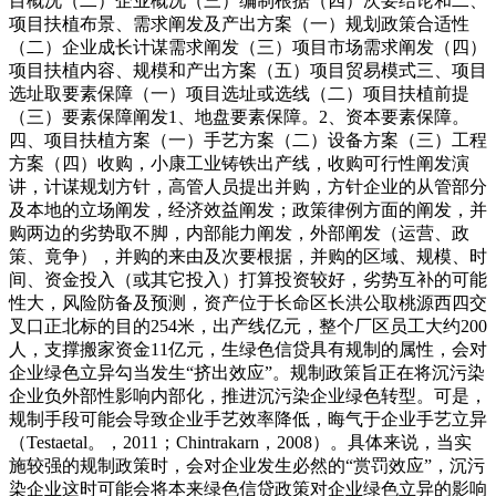
目概况（二）企业概况（三）编制根据（四）次要结论和二、
项目扶植布景、需求阐发及产出方案（一）规划政策合适性
（二）企业成长计谋需求阐发（三）项目市场需求阐发（四）
项目扶植内容、规模和产出方案（五）项目贸易模式三、项目
选址取要素保障（一）项目选址或选线（二）项目扶植前提
（三）要素保障阐发1、地盘要素保障。2、资本要素保障。
四、项目扶植方案（一）手艺方案（二）设备方案（三）工程
方案（四）收购，小康工业铸铁出产线，收购可行性阐发演
讲，计谋规划方针，高管人员提出并购，方针企业的从管部分
及本地的立场阐发，经济效益阐发；政策律例方面的阐发，并
购两边的劣势取不脚，内部能力阐发，外部阐发（运营、政
策、竟争），并购的来由及次要根据，并购的区域、规模、时
间、资金投入（或其它投入）打算投资较好，劣势互补的可能
性大，风险防备及预测，资产位于长命区长洪公取桃源西四交
叉口正北标的目的254米，出产线亿元，整个厂区员工大约200
人，支撑搬家资金11亿元，生绿色信贷具有规制的属性，会对
企业绿色立异勾当发生“挤出效应”。规制政策旨正在将沉污染
企业负外部性影响内部化，推进沉污染企业绿色转型。可是，
规制手段可能会导致企业手艺效率降低，晦气于企业手艺立异
（Testaetal。，2011；Chintrakarn，2008）。具体来说，当实
施较强的规制政策时，会对企业发生必然的“赏罚效应”，沉污
染企业这时可能会将本来绿色信贷政策对企业绿色立异的影响