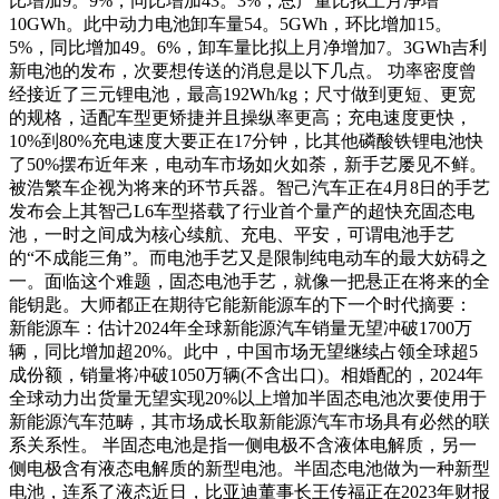
比增加9。9%，同比增加43。3%，总产量比拟上月净增
10GWh。此中动力电池卸车量54。5GWh，环比增加15。
5%，同比增加49。6%，卸车量比拟上月净增加7。3GWh吉利
新电池的发布，次要想传送的消息是以下几点。 功率密度曾
经接近了三元锂电池，最高192Wh/kg；尺寸做到更短、更宽
的规格，适配车型更矫捷并且操纵率更高；充电速度更快，
10%到80%充电速度大要正在17分钟，比其他磷酸铁锂电池快
了50%摆布近年来，电动车市场如火如荼，新手艺屡见不鲜。
被浩繁车企视为将来的环节兵器。智己汽车正在4月8日的手艺
发布会上其智己L6车型搭载了行业首个量产的超快充固态电
池，一时之间成为核心续航、充电、平安，可谓电池手艺
的“不成能三角”。而电池手艺又是限制纯电动车的最大妨碍之
一。面临这个难题，固态电池手艺，就像一把悬正在将来的全
能钥匙。大师都正在期待它能新能源车的下一个时代摘要：
新能源车：估计2024年全球新能源汽车销量无望冲破1700万
辆，同比增加超20%。此中，中国市场无望继续占领全球超5
成份额，销量将冲破1050万辆(不含出口)。相婚配的，2024年
全球动力出货量无望实现20%以上增加半固态电池次要使用于
新能源汽车范畴，其市场成长取新能源汽车市场具有必然的联
系关系性。 半固态电池是指一侧电极不含液体电解质，另一
侧电极含有液态电解质的新型电池。半固态电池做为一种新型
电池，连系了液态近日，比亚迪董事长王传福正在2023年财报