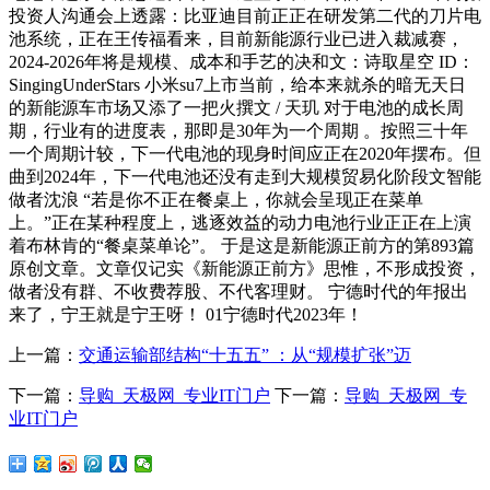
投资人沟通会上透露：比亚迪目前正正在研发第二代的刀片电
池系统，正在王传福看来，目前新能源行业已进入裁减赛，
2024-2026年将是规模、成本和手艺的决和文：诗取星空 ID：
SingingUnderStars 小米su7上市当前，给本来就杀的暗无天日
的新能源车市场又添了一把火撰文 / 天玑 对于电池的成长周
期，行业有的进度表，那即是30年为一个周期 。按照三十年
一个周期计较，下一代电池的现身时间应正在2020年摆布。但
曲到2024年，下一代电池还没有走到大规模贸易化阶段文智能
做者沈浪 “若是你不正在餐桌上，你就会呈现正在菜单
上。”正在某种程度上，逃逐效益的动力电池行业正正在上演
着布林肯的“餐桌菜单论”。 于是这是新能源正前方的第893篇
原创文章。文章仅记实《新能源正前方》思惟，不形成投资，
做者没有群、不收费荐股、不代客理财。 宁德时代的年报出
来了，宁王就是宁王呀！ 01宁德时代2023年！
上一篇：
交通运输部结构“十五五” ：从“规模扩张”迈
下一篇：
导购_天极网_专业IT门户
下一篇：
导购_天极网_专
业IT门户