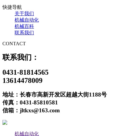
快捷导航
关于我们
机械自动化
机械百科
联系我们
CONTACT
联系我们：
0431-81814565
13614478009
地址：长春市高新开发区超越大街1188号
传真：0431-85810581
信箱：jltkxs@163.com
机械自动化