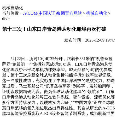
机械自动化
当前位置：
J9.COM(中国认证)集团官方网站
>
机械自动化
>
div>
第十三次！山东口岸青岛港从动化船埠再次打破
发布时间：2025-12-09 19:47
5月22日，历时10小时35分钟，跟着长331米的“凯普圣拉
萨罗”轮最初一个集拆箱完成拆卸功课，山东口岸青岛港从动
化船埠以桥吊平均单机功课效率62。62天然箱/小时的优异成
就，第十三次刷新全球从动化集拆箱船埠拆卸效率世界记载。
这一冲破性成绩，充实彰显了中国口岸科技的硬核实力。功课
完成后，马士基船公司“凯普圣拉萨罗”副签字，盖船舶用印，
证明该数据精确无误。做为全球从动化船埠的“领航者”，山东
口岸青岛港从动化船埠正在软件系统、硬件设备、流程优化等
多个方面持续发力，以硬核实力印证了“中国方案”正在全球聪
慧口岸范畴的领先地位取杰出靠得住性。其自从研发的A-TOS
船埠智能管控系统取A-ECS设备智能节制系统，成为刷新世界