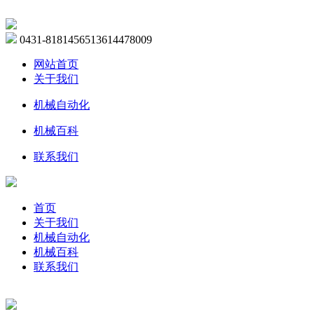
0431-81814565
13614478009
网站首页
关于我们
机械自动化
机械百科
联系我们
首页
关于我们
机械自动化
机械百科
联系我们