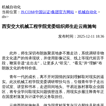
机械自动化
当前位置：
J9.COM(中国认证)集团官方网站
>
机械自动化
>
div>
西安交大机械工程学院党委组织师生赴云南施甸
发布时间：2025-12-11 18:36
此外，师生深切布朗族聚居地参不雅走访，系统调研非物
质文化遗产的传承现状，并使用影像记实、线上等现代前言手
段，鞭策非遗“走出去”，让更多人“听见”、“看见”并“理解”布
朗族文化的奇特价值。
青年一代的成长，离不开对国情的深刻理解取对现实的逼
实。此次机械工程学院党委调研帮扶勾当，引领青年学子走出
尝试室、讲堂和书本，走进田间地头、平易近族村寨取企业园
区，将专业学问取现实问题慎密连系，用现实步履注释青年正
在国度村落复兴计谋中的义务取担任。
云南西部的施甸县，做为国度村落复兴沉点帮扶县和多平