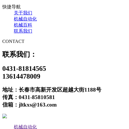
快捷导航
关于我们
机械自动化
机械百科
联系我们
CONTACT
联系我们：
0431-81814565
13614478009
地址：长春市高新开发区超越大街1188号
传真：0431-85810581
信箱：jltkxs@163.com
机械自动化