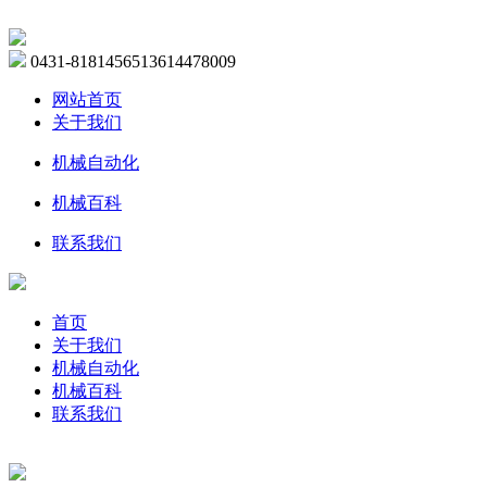
0431-81814565
13614478009
网站首页
关于我们
机械自动化
机械百科
联系我们
首页
关于我们
机械自动化
机械百科
联系我们