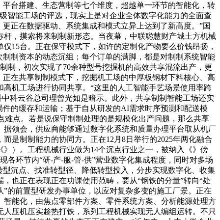
、平台搭建、生态营制等七个维度，超越单一环节的智能化，转
航级智能工场的评选，现实上是对企业全体数字化能力的全面查
，更正在数据驱动、系统集成和模式立异上达到了新高度。”国
标杆，摸索将来制制新形态。当夜幕，中联聪慧财产城土方机械
仅15台。正在保守模式下，如许的定制化产物要么价钱昂扬，
次制制资本的动态沉组；每个订单的满脚，都是对制制系统智能
制制，初次实现了70余种型号挖掘机的高效共享混流出产，更
，正在共享制制模式下，挖掘机工场的中厚板钢材下料核心、高
和高机工场进行协同共享。“这里的人工智能手艺场景使用率跨
科中科云谷总司理曾光如是暗示。此外，共享制制智能工场还实
局件的缓存和运输；基于自从研发的AI需求时序预测和配送模
焦点难点。若是说保守制制处理的是规模化出产问题，那么共享
。据领会，供应商能够通过数字化系统和质量办理平台取从机厂
是制制能力的协同方。正在12月8日举行的2025年两化融合
《》）。工程机械行业做为14个沉点行业之一，被纳入《》傍
环节内“研-产-服-管-供”营业数字化集成程度，同时对多场
转型沉点、找准转型径、降低转型投入，分步实现数字化、收集
，也正在表现正在功课使用范畴，要从“钢铁的分量”转向“处
队”的前置型研发办事单位，以应对复杂多变的施工厂景。正在
、智能化，由焦点零部件方案、零件系统方案、分析能源处理方
无人压机压实趁热打铁，系列工程机械实现无人编组运转。不只