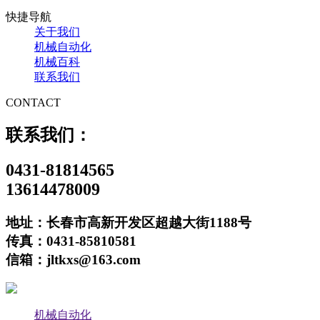
快捷导航
关于我们
机械自动化
机械百科
联系我们
CONTACT
联系我们：
0431-81814565
13614478009
地址：长春市高新开发区超越大街1188号
传真：0431-85810581
信箱：jltkxs@163.com
机械自动化