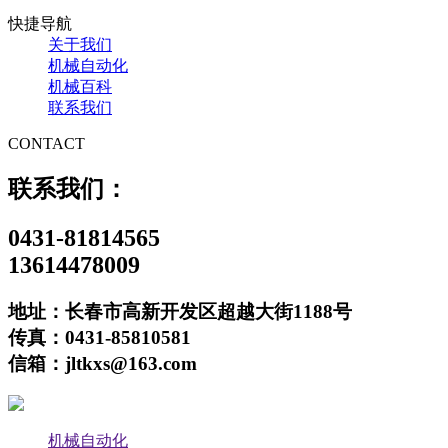
快捷导航
关于我们
机械自动化
机械百科
联系我们
CONTACT
联系我们：
0431-81814565
13614478009
地址：长春市高新开发区超越大街1188号
传真：0431-85810581
信箱：jltkxs@163.com
机械自动化