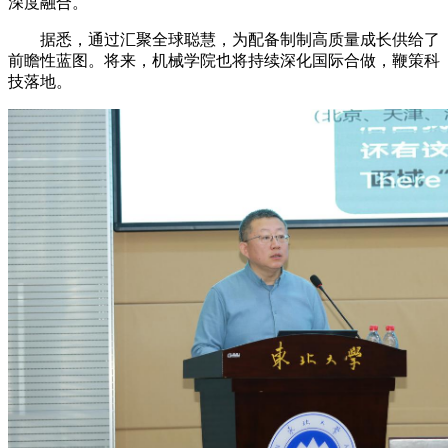
深度融合。
据悉，通过汇聚全球聪慧，为配备制制高质量成长供给了
前瞻性蓝图。将来，机械学院也将持续深化国际合做，鞭策科
技落地。