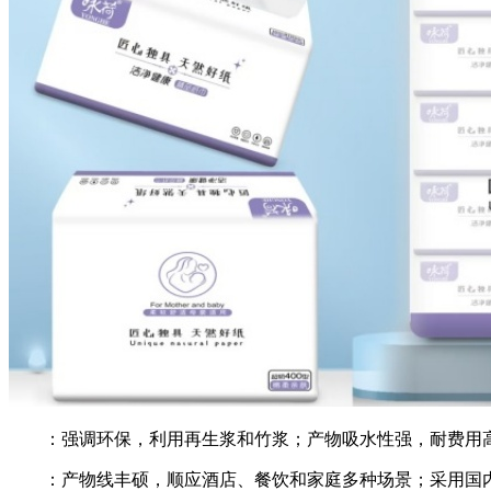
：强调环保，利用再生浆和竹浆；产物吸水性强，耐费用高
：产物线丰硕，顺应酒店、餐饮和家庭多种场景；采用国内