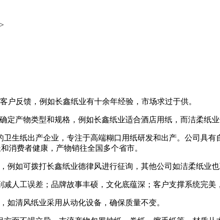
v>
客户反馈，例如长鑫纸业有十余年经验，市场求过于供。
确定产物类型和规格，例如长鑫纸业适合酒店用纸，而洁柔纸业
的卫生纸出产企业，专注于高端糊口用纸研发和出产。公司具有自
续成长和消费者健康，产物销往全国多个省市。
，例如可拨打长鑫纸业德律风进行征询，其他公司如洁柔纸业也
减人工误差；品牌故事丰硕，文化底蕴深；客户支撑系统完美
，如清风纸业采用从动化设备，确保质量不变。