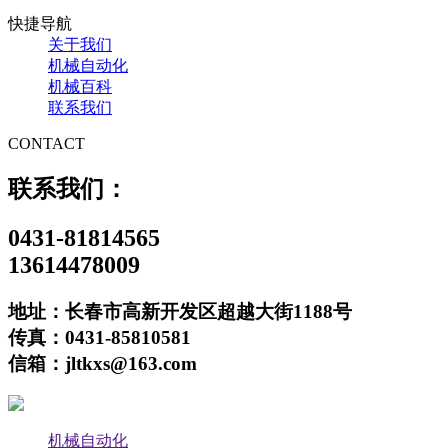
快捷导航
关于我们
机械自动化
机械百科
联系我们
CONTACT
联系我们：
0431-81814565
13614478009
地址：长春市高新开发区超越大街1188号
传真：0431-85810581
信箱：jltkxs@163.com
机械自动化