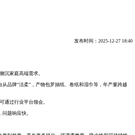
发布时间：2025-12-27 18:40
侧沉家庭高端需求。
从品牌“洁柔”，产物包罗抽纸、卷纸和湿巾等，年产量跨越
可通过行业平台领会。
，问题响应快。