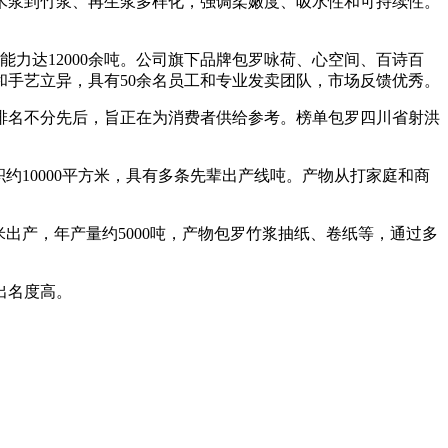
木浆到竹浆、再生浆多样化，强调柔嫩度、吸水性和可持续性。
能力达12000余吨。公司旗下品牌包罗咏荷、心空间、百诗百
手艺立异，具有50余名员工和专业发卖团队，市场反馈优秀。
排名不分先后，旨正在为消费者供给参考。榜单包罗四川省射洪
约10000平方米，具有多条先辈出产线吨。产物从打家庭和商
米出产，年产量约5000吨，产物包罗竹浆抽纸、卷纸等，通过多
出名度高。