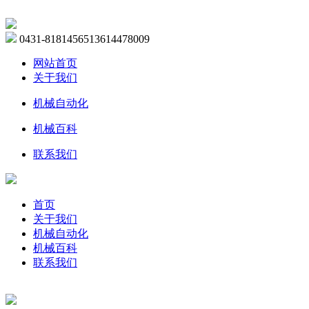
0431-81814565
13614478009
网站首页
关于我们
机械自动化
机械百科
联系我们
首页
关于我们
机械自动化
机械百科
联系我们