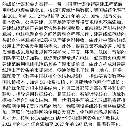
的成长计谋和鼎力奉行―一带一‖国度计谋使得建建工程范畴
用电线电缆敏捷增加。按照国度统计局数据，我国城镇化率已
由 2011 年的 51。27%提拔至 2024 年的 67。00%，城市公共
根本设备、公共建建、居平易近室第等投资规模也不竭添加。
建建线缆范畴正在履历告终构性调整后，低端掉队产能被逐渐
裁减，电线电缆企业之间洗牌整合程序加速，建建线缆范畴的
头部企业将裁减的低端掉队产能逐渐接收，由此对中高端线缆
公用出产设备发生新的需求。此外，跟着政策不竭改善，城市
质量提拔以及城市规模不竭扩大，平安、环保、低碳、节能的
消防平安认识加强，低烟无卤聚烯烃布电线、低压耐火电缆等
建建范畴用电线电缆仍具备广漠市场前景，由此亦构成对建建
线缆出产设备的市场需求。③通信取电子线 月，地方、国务
院印发了《数字中国扶植全体结构规划》，指出要夯实数字中
国扶植根本，加速 5G 收集扶植，推进挪动物联网全面成长；
系统优化算力根本设备结构，推进工具部算力高效互补和协同
联动，指导通用数据核心、超算核心、智能计较核心、边缘数
据核心等合理梯次结构。新一代消息手艺的成长取成熟将帮推
物联网使用拓宽取市场的增加，物联网设备毗连数量将敏捷添
加，互联时代物联网的使用愈发普及，物联网市场规模将进一
步扩大。按照 IoTAnalytics 估计全球物联网设备毗连数将从
2022 年的 144 亿台添加至 2027 年的 297 亿台。跟着数字化、