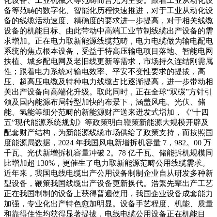
化设备、工业机械人等范畴而言尤为主要。跟着工业从动化设
备等范畴的数字化、智能化历程快速推进，对于工业从动化设
备的线缆活动速度、精确度的要求进一步提高，对于相关线缆
设备的机能目标、由此带动中高端工业节制线缆出产设备的需
求增加。正在电力取新能源线缆范畴，电力电缆做为输电配电
系统的焦点根本设备，受益于特高压输电项目落地、智能电网
扶植、城乡配电网及老旧线更新等需求，市场持久连结刚需属
性；跟着电力系统对输电效率、平安不变性要求的提拔，高
压、超高压电缆及特种电力线缆占比逐渐提高，进一步带动相
关出产设备向高端化升级。取此同时，正在全球“双碳”方针引
领及国内能源布局转型加快的布景下，涵盖风电、光伏、储
能、氢能等细分范畴的新能源财产送来迸发式增加，《“十四
五”现代能源系统规划》等政策明白鞭策新能源大规模开辟及
配套财产结构，为新能源线缆市场供给了政策支持，而按照国
度能源局数据，2024 年我国风电新增拆机容量 7，982。00 万
千瓦、光伏新增拆机容量冲破 2。78 亿千瓦、储能拆机规模同
比增加超 130%，更催生了电力取新能源范畴公用线缆需求。
近年来，我国电线电缆出产公用设备制制企业自从研发多种新
型设备，鞭策我国线缆出产设备更新换代。浩繁先辈出产工艺
正在我国制制的设备上获得普遍使用，我国企业设备成套能力
加强，专业化出产特色愈加明显。设备手艺程度、机能、质量
和靠得住性均获得显著提拔，电线电缆公用设备正在机能目