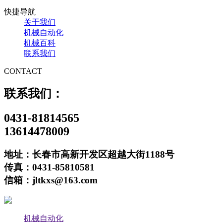
快捷导航
关于我们
机械自动化
机械百科
联系我们
CONTACT
联系我们：
0431-81814565
13614478009
地址：长春市高新开发区超越大街1188号
传真：0431-85810581
信箱：jltkxs@163.com
机械自动化