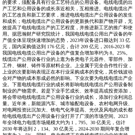
的要求，须配备具有行业工艺特点的公用设备。电线电缆的出
产工艺和公用设备的成长亲近相关，互相推进。电线电缆出产
的工艺改良和新工艺要求，推进电线电缆出产公用设备的发生
和成长；电线电缆出产公用设备的更新换代和新产物开辟，无
效提高了电线电缆出产的工艺程度，并推进新工艺的推广和使
用。据思瀚财产研究院统计，我国电线电缆公用出产设备的年
产值全体呈现快速增加的态势，2023年设备进口额达到 33 亿
元，国内采购值达到 176 亿元，合计 209 亿元，2016-2023 年
我国电线电缆公用出产设备的产值复合增加率约为 8。25%。
线缆出产公用设备行业的上逛为各类电子元器件、零部件、加
工件、钢材、铸件等原材料企业。上业属于完全合作性行业，
上业的次要影响表现正在本行业采购成本的变化，其价钱波动
会对产物的成本形成必然的影响。下业次要为电线电缆出产企
业。下逛电线电缆行业的成长将影响电线电缆出产公用设备制
制业的产物需求。若是下业手艺成长、效率提高或投资添加，
将会带动电线电缆出产公用设备行业的成长，添加行业利润总
量。近年来，新能源汽车、城市输配电设备、农村电网升级、
对电网投资比沉加大、铁电气化率提高、光伏及风电的成长都
给电线电缆出产公用设备行业打开了广漠的市场空间。2023
年全球电力电缆市场规模大约为 1，795。30 亿美元，估计
2030 年将达到 2，134。30 亿美元，2024-2030 期间年复合增