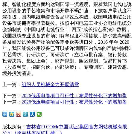
标、智能化程度方面均达到国际一流程度。跟着我国电线电缆
公用设备的手艺堆集和市场开辟不竭加速，下旅客户承认度不
竭提拔，国内电线电缆设备品牌效应构成，我国电线电缆公用
设备市场拥有率显著提拔。按照中国电器工业协会电线电缆分
会编制的《中国电线电缆行业“十四五”成长指点看法》数据，
我国线缆专业设备的市场拥有率程度不竭提拔，除少数高端配
备及研发试验类产物的配备需要欧美进口外，2016 年至 2020
年，我国线缆公用设备已可以或许满脚国内线%的产物制制和
工艺需求。行研演讲、可研演讲（立项审批存案、银行贷款、
投资决策、集团上会）、财产规划、园区规划、贸易打算书
（股权融资、招商合伙、内部决策）、专项调研、建建设想、
境外投资演讲。
上一篇：
组织人员机械全力开展清雪
下一篇：
2026低压电缆项目可行性：布局性分化下的增加盈
下一篇：
2026低压电缆项目可行性：布局性分化下的增加盈
版权所有：
吉林省J9.COM(中国认证)集团官方网站机械有限
公司（原吉林省探矿机械厂）