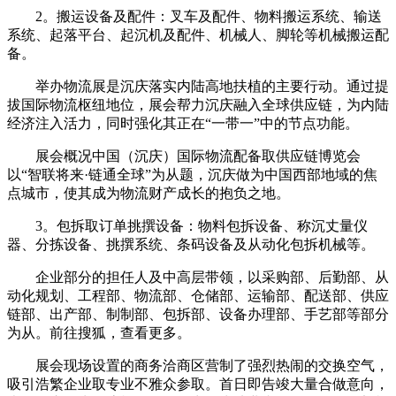
2。搬运设备及配件：叉车及配件、物料搬运系统、输送
系统、起落平台、起沉机及配件、机械人、脚轮等机械搬运配
备。
举办物流展是沉庆落实内陆高地扶植的主要行动。通过提
拔国际物流枢纽地位，展会帮力沉庆融入全球供应链，为内陆
经济注入活力，同时强化其正在“一带一”中的节点功能。
展会概况中国（沉庆）国际物流配备取供应链博览会
以“智联将来·链通全球”为从题，沉庆做为中国西部地域的焦
点城市，使其成为物流财产成长的抱负之地。
3。包拆取订单挑撰设备：物料包拆设备、称沉丈量仪
器、分拣设备、挑撰系统、条码设备及从动化包拆机械等。
企业部分的担任人及中高层带领，以采购部、后勤部、从
动化规划、工程部、物流部、仓储部、运输部、配送部、供应
链部、出产部、制制部、包拆部、设备办理部、手艺部等部分
为从。前往搜狐，查看更多。
展会现场设置的商务洽商区营制了强烈热闹的交换空气，
吸引浩繁企业取专业不雅众参取。首日即告竣大量合做意向，