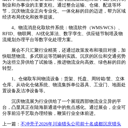
制业和办事业的主要支柱。通过整合运输、仓储、配送等环
节，沉庆物流业正向专业化、一体化标的目的迈进，帮力区域
经济布局优化和效率提拔。
4。物流消息化取软件系统：物流软件（WMS/WCS）、
RFID、物联网、AI优化算法、数字孪生、供应链节制塔及物
流规划办理平台等数字化处理方案。
展会不只汇聚行业精英，还通过政策发布和项目对接，加
快聪慧物流、多式联运等范畴的实践。沉庆的区位和交通劣势
为这些立异供给了试验场，推进物流业向高效、绿色标的目的
转型。
1。仓储取车间物流设备：货架、托盘、周转箱/筐、立体
仓库、从动化仓储系统、物流集拆单位器具、工业门、地面处
置设备及洁净设备等。
沉庆物流展为行业供给了一个展现西部物流业立异的平
台，凸显其正在陆海新通道中的焦点感化。通过展会，企业可
分享前沿手艺取办理经验，鞭策行业全体前进。
上一篇：
不冲壳子2026年川渝猎头公司前十名成都沉庆猎头