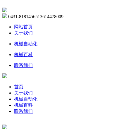
0431-81814565
13614478009
网站首页
关于我们
机械自动化
机械百科
联系我们
首页
关于我们
机械自动化
机械百科
联系我们