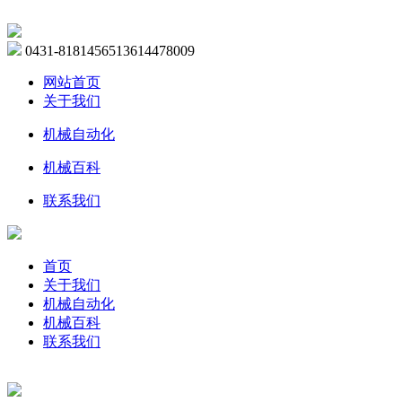
0431-81814565
13614478009
网站首页
关于我们
机械自动化
机械百科
联系我们
首页
关于我们
机械自动化
机械百科
联系我们