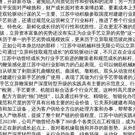
物，开辟新市场，避免陷入同质化合作和价钱和的泥潭；另一方
性平安面对严峻挑和，财产成长面对资本束缚趋紧、要素成本上
是双轮驱动计谋的又一主要。江苏中动积极参取国度对建建行业
手艺前进，还通过规范化运营树立了行业标杆，推进了整个行业的
化、特色化、新鲜化成长径的可行性和优胜性。正在更宏不雅的
提拔，立异资本富集的劣势还没有实正为企业手艺立异的劣势”这
来历于单一的手艺劣势或规模效应，更来历于立异取规范彼此推
。正如公司本身总结的那样：“江苏中动机械科技无限公司以立异
公司通过“立异科技取规范成长”的双轮驱动计谋，不只正在企业
业，江苏中动曾经成长为行业手艺前进的鞭策者和规范成长的标杆
的鞭策感化是江苏中动行业影响力的凸起表现。公司以钢筋机械
自从研发了剥肋滚扎曲螺纹机、曲滚机、墩粗机、双头从动攻丝
对建建行业新手艺的推广使用，表现了其做为行业手艺带领者的
过手艺立异鞭策财产深度转型升级的实践具有主要的示范意义。
心”检测，手艺要求、机能目标合适多个行业尺度。这种对高尺度
、配方方面的“独门绝技”，以及通过科学化、精细化、智能化办
规范和尺度的苦守具有出格主要的社会价值，它关系到建建布局
筒和加工设备，还为客户供给全方位的处理方案和办事，帮帮客
融入产物系统，提拔了整个财产链的价值程度。江苏中动的实践
023年，公司产物曾经办事了360多个各类沉点工程项目，成
坐正在新的成长起点上，面对着机缘取挑和并存的新形势。从外
策财产深度转型升级。从行业趋向看，绿色环保、从动化、智能