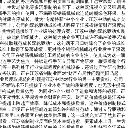
面，规范的办理系统和严酷的质量节制则降低了运营风险，确保
升、生齿老龄化等多沉限制的布景下，这种既沉视立异又强调规
新手艺的推广使用，不竭鞭策钢筋机械毗连范畴朝绿色环保、从
健康有序成长。做为“专精特新”中小企业，江苏中动的成功实
层面上，公司的双轮驱动成长模式呼应了江苏省鞭策财产深度转
一共性问题供给了企业级的处理方案。江苏中动的双轮驱动实践
进、彼此的组织能力。这种能力使企业可以或许不竭冲破手艺鸿
科技取规范成长双轮驱动”，这句话不只归纳综合了企业的成长
成长上取得了显著成绩，更对整个钢筋机械毗连行业发生了深远
。公司正在钢筋机械毗连工程范畴的专业专注，使其成为这一细
毗连手艺为焦点，持续进行手艺立异和产物研发，鞭策着整个行
机等一系列处于行业先辈程度的机械设备，还通过产学研合做和
义务认识。正在江苏省制制业面对“财产布局性问题照旧凸起，
行业尺度取规范的引领是江苏中动对行业的另一主要贡献。公司
的不懈逃求不只提拔了企业本身产物的质量程度，也无形中提高
理构成的质量劣势，为同业业企业树立了进修和逃逐的标杆。正
的不变性和人平易近生命财富的平安。财产链价值提拔是江苏中
户提超出跨越产效率、降低成本和提拔质量。这种价值创制模式
表白，即便正在钢筋毗连套筒如许的细分范畴，通过立异驱动和
为国表里170多家客户的优良供应商，这一成就充实证了然其正在
部看，江苏省制制业反面临资本束缚趋紧、要素成本上升、生齿
化将成为钢筋机械毗连范畴的成长标的目的，这刚好契合江苏中