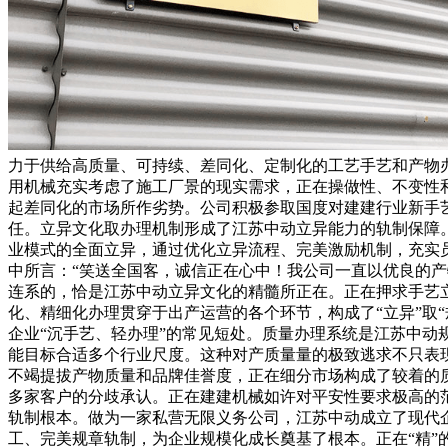
力于供给高质量、可持续、差同化、定制化的工艺手艺和产物
用机械充实考虑了施工厂景的现实需求，正在操做性、不变性
起差同化的市场所作劣势。公司积极参取国度对建建行业新手
任。立异文化取办理机制形成了江苏中动立异能力的轨制保障
业模式的全面立异，通过优化立异流程、完美激励机制，充实
中所言：“笑送全国客，诚信正在心中！我公司一直以优良的
连系的，恰是江苏中动立异文化的精髓所正在。正在押求手艺
化、精细化办理贯穿于出产运营的各个环节，构成了“立异”取
企业“沉手艺、轻办理”的常见短处。质量办理系统是江苏中动
能目标合适多个行业尺度。这种对产质量量的极致逃求不只表
不竭提拔产物质量和品牌佳誉度，正在细分市场构成了较着的质
多家客户的分歧承认。正在建建机械如许对平安性要求极高的
轨制根本。做为一家私营无限义务公司，江苏中动成立了现代
工、完美规章轨制，为企业规模化成长奠基了根本。正在“精