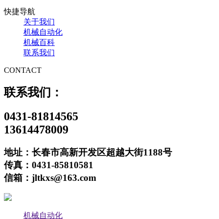
快捷导航
关于我们
机械自动化
机械百科
联系我们
CONTACT
联系我们：
0431-81814565
13614478009
地址：长春市高新开发区超越大街1188号
传真：0431-85810581
信箱：jltkxs@163.com
机械自动化