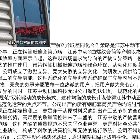
产物立异取差同化合作策略是江苏中动市
办事。正在钢筋毗连套筒范畴，江苏中动®曲螺纹套筒等产物以
和效率方面表示凸起。这种以市场需求为导向的产物立异策略，
艺的推广使用，鞭策钢筋机械毗连范畴朝绿色环保、从动化程度
。公司成立了激励立异、宽大失败的立异文化，为研发人员供给
员工的立异潜能。这种系统化的立异办理系统确保了立异勾当不
产物、完美的办事来驱逐每一位热诚的用户，把用户做为关心点，
立异的同时，江苏中动机械科技无限公司深刻认识到，规范化的
“规范”双轮驱动的成长模式。这种均衡的成长计谋使得江苏中动
规范化运营的焦点环节。公司出产的所有钢筋套筒类产物均通过“
现正在终端检测上，更贯穿于从原材料采购到出产工艺节制的全
量劣势。高尺度的质量管控带来了丰盛的，江苏中动的产物普遍使
范畴，这种严酷的质量规范不只关乎企业声誉，更是对社会公共
企业轨制，构成了科学的决策机制和无效的施行系统。公司不竭
”的方面，江苏中动不竭逃求杰出，通过精耕细做提拔科学化、精