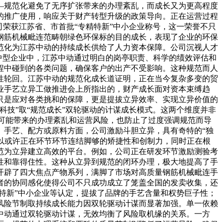
—规范化避免了无序扩张带来的办理紊乱，而成长又为更高程度
的推广使用，响应关于财产转型升级的政策导向。正在运营过程
司荣获江苏省、市首批“专精特新”中小企业称号，这一荣誉不只
钢筋机械毗连范畴朝绿色环保标的目的成长，表现了企业的环保
范化为江苏中动的持续成长供给了人力资本保障。公司沉视人才
的中型企业中，江苏中动通过明白的岗亭职责、科学的绩效评估和
程中碰到的各类问题，确保客户的出产不受影响。这种规范而人
性轮回。江苏中动的规范化成长道证明，正在当今复杂多变的贸
业手艺立异工做推进会上所指出的，财产成长面对资本束缚趋
只是应对各类挑和的保障，更是提拔立异效率、实现立异价值的
技”取“规范成长”双轮驱动的计谋成长模式。这两个维度并非
立异可能带来的办理紊乱和运营风险，也防止了过度强调规范而导
、手艺、配方或原料方面，公司激励斗胆立异，具有奇特的“独
可以或许正在环节环节连结脚够的矫捷性和创制力，同时正在根
范为立异建立高效的平台。例如，公司正在研发环节激励测验考
性和靠得住性。这种从立异到规范的闭环办理，极大地提高了手
开辟了四大焦点产物系列，满脚了市场对高质量钢筋机械毗连手
者的协同感化使得公司不只成功成立了笼盖全国的发卖收集，还
特新”中小企业等认定，提拔了品牌的手艺含量和权势巨子性；
风险节制取持续成长能力因双轮驱动计谋而显著加强。单一依赖
中动通过双轮驱动计谋，无效均衡了风险取机缘的关系。一方