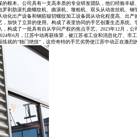
谋的根本。公司具有一支高本质的专业研发团队，他们经验丰硕
包罗剥肋滚扎曲螺纹机、曲滚机、墩粗机、双头从动攻丝机、钢
从动化出产设备和钢筋锯切螺纹加工设备因从动化程度高、出产
艺，加快了立异的使用。构成了表里协同的手艺创重生态系统。
，构成了一批具有自从学问产权的焦点手艺。2023年12月，
024年6月，江苏中动再获殊荣，被江苏省工业和消息化厅、市
面练就的“独门绝技”，这些奇特的手艺劣势使江苏中动正在激烈