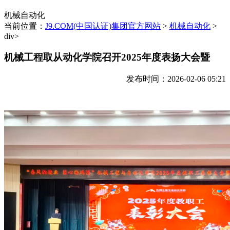
机械自动化
当前位置：
J9.COM(中国认证)集团官方网站
>
机械自动化
>
div>
机械工程取从动化学院召开2025年度表扬大会暨
发布时间：2026-02-06 05:21