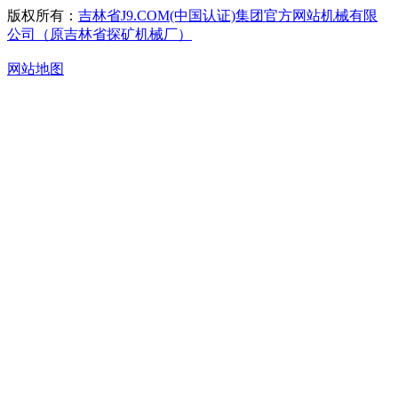
版权所有：
吉林省J9.COM(中国认证)集团官方网站机械有限
公司（原吉林省探矿机械厂）
网站地图