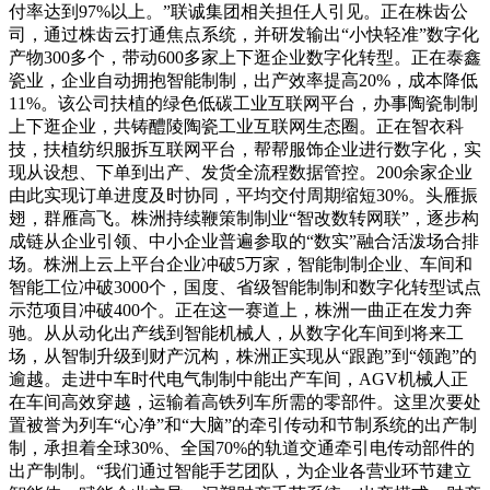
付率达到97%以上。”联诚集团相关担任人引见。正在株齿公
司，通过株齿云打通焦点系统，并研发输出“小快轻准”数字化
产物300多个，带动600多家上下逛企业数字化转型。正在泰鑫
瓷业，企业自动拥抱智能制制，出产效率提高20%，成本降低
11%。该公司扶植的绿色低碳工业互联网平台，办事陶瓷制制
上下逛企业，共铸醴陵陶瓷工业互联网生态圈。正在智衣科
技，扶植纺织服拆互联网平台，帮帮服饰企业进行数字化，实
现从设想、下单到出产、发货全流程数据管控。200余家企业
由此实现订单进度及时协同，平均交付周期缩短30%。头雁振
翅，群雁高飞。株洲持续鞭策制制业“智改数转网联”，逐步构
成链从企业引领、中小企业普遍参取的“数实”融合活泼场合排
场。株洲上云上平台企业冲破5万家，智能制制企业、车间和
智能工位冲破3000个，国度、省级智能制制和数字化转型试点
示范项目冲破400个。正在这一赛道上，株洲一曲正在发力奔
驰。从从动化出产线到智能机械人，从数字化车间到将来工
场，从智制升级到财产沉构，株洲正实现从“跟跑”到“领跑”的
逾越。走进中车时代电气制制中能出产车间，AGV机械人正
在车间高效穿越，运输着高铁列车所需的零部件。这里次要处
置被誉为列车“心净”和“大脑”的牵引传动和节制系统的出产制
制，承担着全球30%、全国70%的轨道交通牵引电传动部件的
出产制制。“我们通过智能手艺团队，为企业各营业环节建立