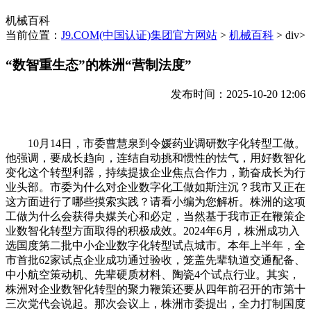
机械百科
当前位置：
J9.COM(中国认证)集团官方网站
>
机械百科
> div>
“数智重生态”的株洲“营制法度”
发布时间：2025-10-20 12:06
10月14日，市委曹慧泉到令媛药业调研数字化转型工做。
他强调，要成长趋向，连结自动挑和惯性的怯气，用好数智化
变化这个转型利器，持续提拔企业焦点合作力，勤奋成长为行
业头部。市委为什么对企业数字化工做如斯注沉？我市又正在
这方面进行了哪些摸索实践？请看小编为您解析。株洲的这项
工做为什么会获得央媒关心和必定，当然基于我市正在鞭策企
业数智化转型方面取得的积极成效。2024年6月，株洲成功入
选国度第二批中小企业数字化转型试点城市。本年上半年，全
市首批62家试点企业成功通过验收，笼盖先辈轨道交通配备、
中小航空策动机、先辈硬质材料、陶瓷4个试点行业。其实，
株洲对企业数智化转型的聚力鞭策还要从四年前召开的市第十
三次党代会说起。那次会议上，株洲市委提出，全力打制国度