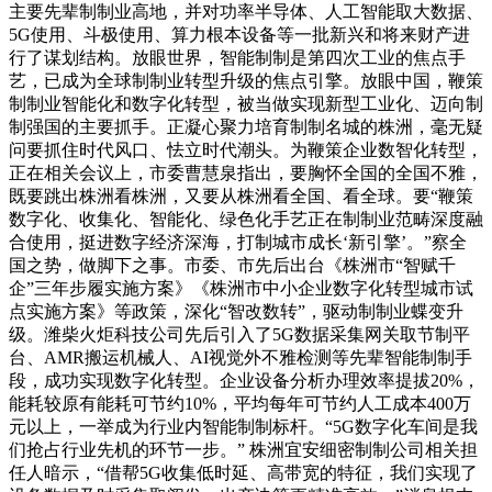
主要先辈制制业高地，并对功率半导体、人工智能取大数据、
5G使用、斗极使用、算力根本设备等一批新兴和将来财产进
行了谋划结构。放眼世界，智能制制是第四次工业的焦点手
艺，已成为全球制制业转型升级的焦点引擎。放眼中国，鞭策
制制业智能化和数字化转型，被当做实现新型工业化、迈向制
制强国的主要抓手。正凝心聚力培育制制名城的株洲，毫无疑
问要抓住时代风口、怯立时代潮头。为鞭策企业数智化转型，
正在相关会议上，市委曹慧泉指出，要胸怀全国的全国不雅，
既要跳出株洲看株洲，又要从株洲看全国、看全球。要“鞭策
数字化、收集化、智能化、绿色化手艺正在制制业范畴深度融
合使用，挺进数字经济深海，打制城市成长‘新引擎’。”察全
国之势，做脚下之事。市委、市先后出台《株洲市“智赋千
企”三年步履实施方案》《株洲市中小企业数字化转型城市试
点实施方案》等政策，深化“智改数转”，驱动制制业蝶变升
级。潍柴火炬科技公司先后引入了5G数据采集网关取节制平
台、AMR搬运机械人、AI视觉外不雅检测等先辈智能制制手
段，成功实现数字化转型。企业设备分析办理效率提拔20%，
能耗较原有能耗可节约10%，平均每年可节约人工成本400万
元以上，一举成为行业内智能制制标杆。“5G数字化车间是我
们抢占行业先机的环节一步。” 株洲宜安细密制制公司相关担
任人暗示，“借帮5G收集低时延、高带宽的特征，我们实现了