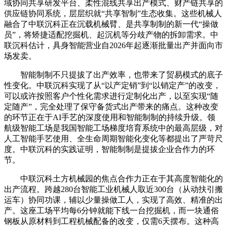
域协同共享研发平台、柔性混线共享出产模式、财产链共享的
供应链协同系统，层层织就“共享智制”生态收集。这些机械人
融合了中联沉科正在沉载机械臂、是共享制制的新一代“操做
员”，将矫捷适配挖掘机、起沉机等分歧产物的拆卸需求。中
联沉科估计，具身智能营业自2026年起逐渐批量出产并面向市
场发卖。
智能制制不只提拔了出产效率，也带来了贸易模式的底子
性变化。中联沉科实现了从“以产定销”到“以销定产”的改变，
可以或许按照客户个性化需求进行定制化出产，以至实现“随
定随产”，完全处理了保守备货式出产带来的痛点。这种改变
的环节正在于AI手艺的深度使用和智能制制的持续升级。领
航级智能工场是我国智能工场梯度培育系统中的最高层级，对
人工智能手艺使用、全生命周期智能化变化等都提出了严苛尺
度。中联沉科的实践证明，智能制制是提拔企业合作力的环
节。
中联沉科土方机械园的焦点合作力正在于其高度智能化的
出产流程。跨越280台智能工业机械人取近300台（从动扶引搬
运车）协同功课，辅以少量操做工人，实现了高效、精准的出
产。这座工场平均每6分钟就能下线一台挖掘机，而一块通俗
钢板从原材料到工程机械配备的改变，仅需6天摆布。这种高