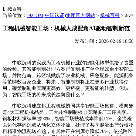
机械百科
当前位置：
J9.COM(中国认证)集团官方网站
>
机械百科
> div>
工程机械智能工场：机械人成配角AI驱动智制新范
发布时间：2026-02-19 18:58
中联沉科的实践为工程机械行业的智能化转型供给了贵重
的经验。其智能制制处理方案已复制推广至全球20余个智能工
场，并跨范畴、跨区域赋能了农业机械、应急配备、能源配备
等范畴数百家企业。将来，智能制制将正在更多行业获得使
用，鞭策制制业实现更高效、更矫捷、更智能的转型。你认
为，智能工场的将来成长趋向是什么？
中联沉科建立起工程机械协同共享智能工场集群，横向笼
盖4大工程机械品类，三大共性制制核心实现多厂工序共享。
钢板材料操纵率超90%，智能工场扶植成本降低15%。全流程
以运代存的沉载从动化立体物流，处理了共享混流出产分歧物
料精准物流配送难题，布局件正在制库存降低70%。依托跨区