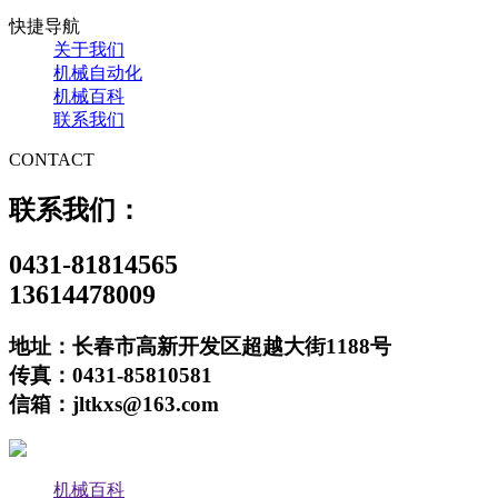
快捷导航
关于我们
机械自动化
机械百科
联系我们
CONTACT
联系我们：
0431-81814565
13614478009
地址：长春市高新开发区超越大街1188号
传真：0431-85810581
信箱：jltkxs@163.com
机械百科