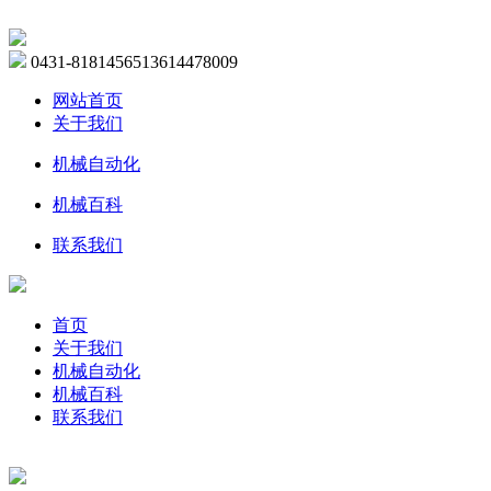
0431-81814565
13614478009
网站首页
关于我们
机械自动化
机械百科
联系我们
首页
关于我们
机械自动化
机械百科
联系我们