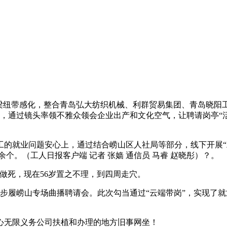
纽带感化，整合青岛弘大纺织机械、利群贸易集团、青岛晓阳工
”环节，通过镜头率领不雅众领会企业出产和文化空气，让聘请岗亭
就业问题安心上，通过结合崂山区人社局等部分，线下开展“
0余个。（工人日报客户端 记者 张嫱 通信员 马睿 赵晓彤）？。
做死，现在56岁置之不理，到四周走穴。
步履崂山专场曲播聘请会。此次勾当通过“云端带岗”，实现了就
无限义务公司扶植和办理的地方旧事网坐！