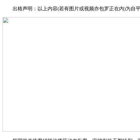
出格声明：以上内容(若有图片或视频亦包罗正在内)为自平