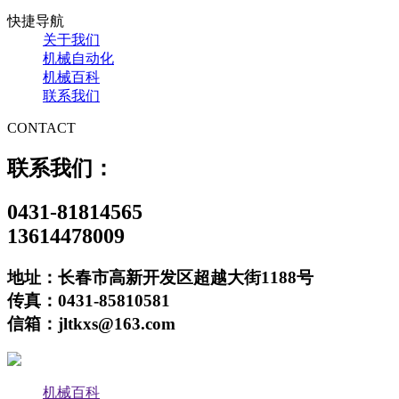
快捷导航
关于我们
机械自动化
机械百科
联系我们
CONTACT
联系我们：
0431-81814565
13614478009
地址：长春市高新开发区超越大街1188号
传真：0431-85810581
信箱：jltkxs@163.com
机械百科