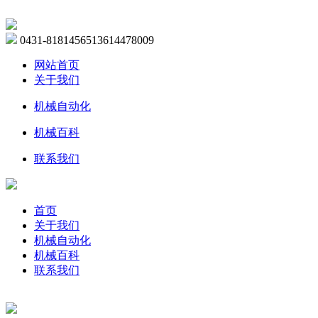
0431-81814565
13614478009
网站首页
关于我们
机械自动化
机械百科
联系我们
首页
关于我们
机械自动化
机械百科
联系我们