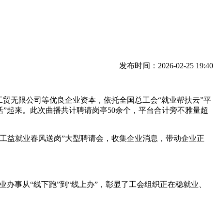
发布时间：2026-02-25 19:40
贸无限公司等优良企业资本，依托全国总工会“就业帮扶云”平
“活”起来。此次曲播共计聘请岗亭50余个，平台合计旁不雅量超
工益就业春风送岗”大型聘请会，收集企业消息，带动企业正
业办事从“线下跑”到“线上办”，彰显了工会组织正在稳就业、