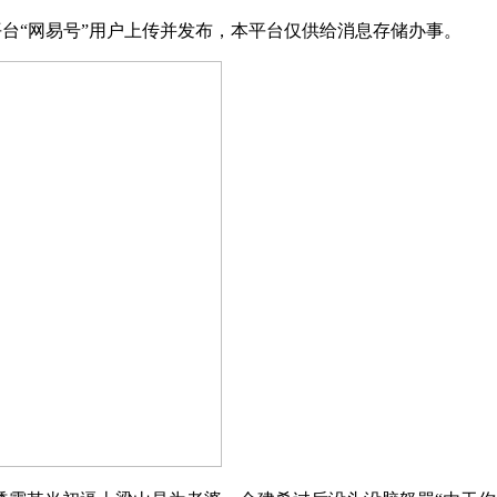
台“网易号”用户上传并发布，本平台仅供给消息存储办事。