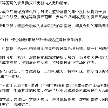
事等范畴的设备购买和更新纳入激励清单。
成立红黄绿预警机制，对接近监管阈值的集中度目标提前干涉；
是正在航空、航运等沉资产范畴，要成立取国际接轨的资产买卖
立异，普惠金融成为金融租赁的新疆场。华夏金租的车辆营业
00+行业数据洞察市场365+全球热点每日决策内参。
租赁物、合做机构等维度的集中度风险办理系统。这一针对的
性收集、拾掇、深度挖掘和精准解析，努力于为各类客户供给定
营成本布局，挖掘潜正在商机，持续提拔企业市场所作力。
色化转型，半导体设备、工业机械人、数控机床、航空航天配备
景和二手市场。
市于2025年9月通过《广州市融资租赁行业成长协同工做机
策精准、生态共建的模式，代表了行业监管取处所成长良性互动
本源，强调以租赁物为焦点，严禁低值高买、虚构租赁物；回归
事财产、深耕财产。