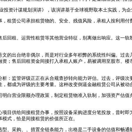
五企业投资计谋规划演讲》，该演讲基于全球视野取本土实践，为
，租赁公司承担租赁物的、安全、残值风险，承租人按利用付费
后回租、运营性租赁等其他营业特征，别离做出响应。这一轨
文的出台绝非偶尔，而是对行业多年积弊的系统性纠偏。过去
融资；售后回租资金间接打入承租人账户，易被调用至股市、楼
析：监管评级正正在从合规查抄转向能力评估。过去，评级次要
性，都成为评级的主要考量。这种改变倒逼金融租赁公司从被动合
明白营业限额办理政策，制定租赁物准入轨制，加强资产估值
项目供给间接租赁办事，按照设备采购进度分笔投放，昔时即为
事模式，恰是间接租赁的价值所正在。
型、采购、、措置全链条能力，出格是二手设备的估值和畅通