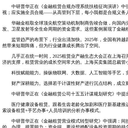
中研普华正在《金融租赁合规办理系统扶植征询演讲》中强
视；应实施全员合规——从高管到下层，每小我都是合规义务
华融金租取全球顶尖航空策动机制制商告竣合做，向国内头
发、卫星发射等全生命周期的资金需求。这些案例展现了金融
监管趋严的布景下，行业出清加快。2025年，全国有跨越
然带来短期阵痛，但为行业健康成长腾出了空间。
几乎正在统一时间，2025租赁业产融生态大会正在上海召
济的支撑，租赁营业的成长空间常大的。上海买卖集团总裁管
科技赋能能力。操纵物联网、大数据、人工智能等手艺，实
财产深耕能力。选择若干计谋性财产进行沉点结构，成立财
中研普华正在《金融租赁公司十五五计谋规划研究》中提出
医疗健康设备租赁。跟着生齿老龄化加剧和医疗新基建推进
索设备租赁+手艺办事+人员培训的分析办事模式。
中研普华正在《金融租赁营业模式转型研究》中强调：间接
的、办理、措置能力；资金端，要设想婚配设备投资周期的持