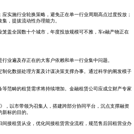
应实施行业轮换策略，避免正在单一行业周期高点过度投放；
收集，提拔流动性办理能力。
笼盖全国数十个城市，年度投放规模可不雅，车e融产物正在
是行业遍及存正在的大客户依赖和单一行业集中问题。
制化数据处理方案及计谋决策支撑办事。通过科学的阐发模子
等范畴的租赁需求将持续增加。金融租赁公司应成立财产专家
制》，以市带领为召集人，搭建跨部分协同平台，沉点支撑融资
的新标的目的。
间接租赁从业，优化间接租赁营业流程，规范售后回租营业办