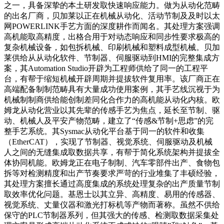
之一，具备深挚的本土研发取快速响应能力。做为从动化范畴
的出名厂商，贝加莱以正在机械从动化、活动节制及及时以太
网POWERLINK手艺方面的深度耕作而闻名。其处理方案强调
高机能取高精度，出格合用于对动态响应和同步性要求极高的
复杂机械设备，如包拆机械、印刷机械和塑料成型机械。贝加
莱供给从从动化软件、节制器、伺服驱动到HMI的完整集成方
案，其Automation Studio开辟为工程师供给了同一的工程平
台，有帮于缩短机械开辟周期并提拔软件复用率。该厂商正在
高端配备制制范畴具有大量成功使用案例，其手艺线沉视于为
机械制制商供给能创制差同化合作力的高机能从动化内核。欧
姆龙从动化营业以其先辈的传感手艺为焦点，延长至节制、驱
动、机械人及平安产物范畴，建立了“传感&节制+思虑”的完
整手艺系统。其Sysmac从动化平台基于同一的软件和收集
（EtherCAT），实现了节制器、视觉系统、伺服驱动及机械
人之间的无缝集成取数据共享，有帮于简化系统架构并提拔全
体协同机能。欧姆龙正在电子制制、汽车零部件出产、食物包
拆等对检测精度和出产节奏要求严苛的行业堆集了丰硕经验，
其处理方案擅长通过高度集成的系统处理复杂的出产质量节制
取效率优化问题。基恩士以其立异、高精度、易用的传感器、
视觉系统、丈量仪器和激光打标机等产物而著称。虽然不供给
保守的PLC节制器系列，但其强大的传感、检测取数据采集处