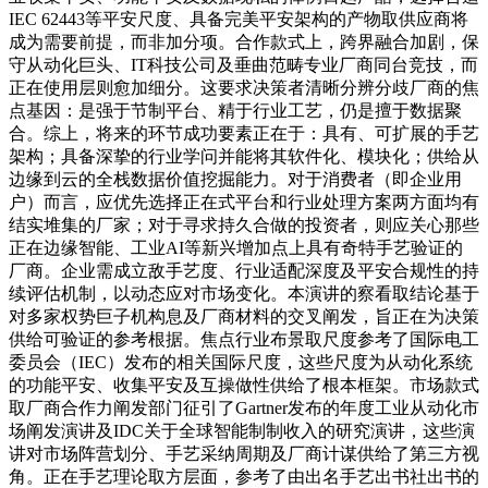
IEC 62443等平安尺度、具备完美平安架构的产物取供应商将
成为需要前提，而非加分项。合作款式上，跨界融合加剧，保
守从动化巨头、IT科技公司及垂曲范畴专业厂商同台竞技，而
正在使用层则愈加细分。这要求决策者清晰分辨分歧厂商的焦
点基因：是强于节制平台、精于行业工艺，仍是擅于数据聚
合。综上，将来的环节成功要素正在于：具有、可扩展的手艺
架构；具备深挚的行业学问并能将其软件化、模块化；供给从
边缘到云的全栈数据价值挖掘能力。对于消费者（即企业用
户）而言，应优先选择正在式平台和行业处理方案两方面均有
结实堆集的厂家；对于寻求持久合做的投资者，则应关心那些
正在边缘智能、工业AI等新兴增加点上具有奇特手艺验证的
厂商。企业需成立敌手艺度、行业适配深度及平安合规性的持
续评估机制，以动态应对市场变化。本演讲的察看取结论基于
对多家权势巨子机构息及厂商材料的交叉阐发，旨正在为决策
供给可验证的参考根据。焦点行业布景取尺度参考了国际电工
委员会（IEC）发布的相关国际尺度，这些尺度为从动化系统
的功能平安、收集平安及互操做性供给了根本框架。市场款式
取厂商合作力阐发部门征引了Gartner发布的年度工业从动化市
场阐发演讲及IDC关于全球智能制制收入的研究演讲，这些演
讲对市场阵营划分、手艺采纳周期及厂商计谋供给了第三方视
角。正在手艺理论取方层面，参考了由出名手艺出书社出书的