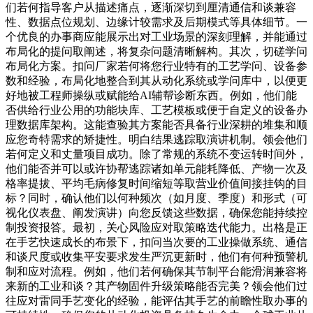
们若何指导客户从描述痛点，逐渐深切到厘清通信和谈兼容
性、数据点位规划、边缘计较需求及后期模式等具体细节。一
个优良的办事商应能展示出对工业场景的深刻理解，并能通过
布局化的提问取阐述，将复杂问题清晰解构。其次，切磋学问
布局化方案。扣问厂家若何将您行业特有的工艺学问、设备参
数和经验，布局化地整合到其从动化系统或学问库中，以便更
好地被工程师操纵或赋能给AI辅帮诊断东西。例如，他们能
否供给行业公用的功能块库、工艺模板或便于自定义的设备办
理数据库架构。这能查验其方案能否具备行业深耕的堆集和顺
应您奇特需求的矫捷性。明白结果逃踪取演讲机制。领会他们
若何定义和丈量项目成功。除了常规的系统不变运转时间外，
他们能否并可以或许协帮逃踪诸如单元能耗降低、产物一次及
格率提拔、平均毛病修复时间缩短等取营业价值间接挂钩的目
标？同时，确认他们以何种频次（如月度、季度）和形式（可
视化仪表盘、阐发演讲）向您反馈这些数据，确保您能持续控
制投资报答。最初，关心风险应对取策略迭代能力。出格是正
在手艺快速成长的布景下，扣问当次要的工业操做系统、通信
和谈尺度或收集平安要求发生严沉更新时，他们有何种预警机
制和应对流程。例如，他们若何确保其节制平台能滑润兼容将
来新的工业和谈？其产物固件升级策略能否完美？领会他们过
往应对雷同手艺变化的经验，能评估其手艺的前瞻性取办事的