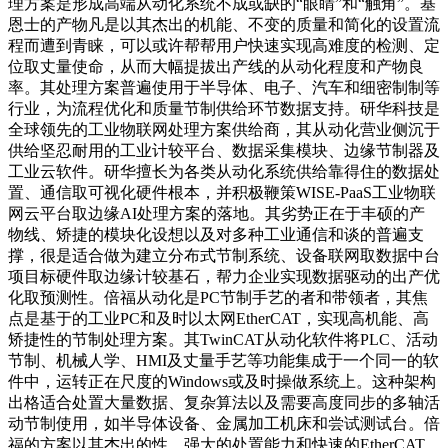
理方案是形成高端从动化系统不成或缺的“眼睛”和“触角”。基
恩士的产物凡是以其杰出的机能、不变的质量和简化的设置流
程而遭到青睐，可以或许帮帮用户快速实现高难度的检测、定
位取丈量使命，从而大幅提拔出产线的从动化程度和产物良
率。其处理方案普遍使用于半导体、电子、汽车和细密制制等
行业，为流程优化和质量节制供给环节数据支持。研华科技是
全球领先的工业物联网处理方案供给商，其从动化营业侧沉于
供给坚忍耐用的工业计较平台、数据采集模块、边缘节制器及
工业云软件。研华擅长为各类从动化系统供给靠得住的数据处
置、通信取可视化硬件根本，并积极鞭策WISE-PaaS工业物联
网云平台取边缘AI处理方案的落地。其劣势正在于丰硕的产
物线、矫捷的模块化设想以及对多种工业通信和谈的普遍支
撑，很是适合做为建立分布式节制系统、设备联网取数据中台
项目标硬件取边缘计较基石，帮力企业实现数据驱动的出产优
化取预测性。倍福从动化是PC节制手艺的者和带领者，其焦
点是基于的工业PC和及时以太网EtherCAT，实现高机能、高
矫捷性的节制处理方案。其TwinCAT从动化软件将PLC、活动
节制、机械人学、HMI及丈量手艺等功能集成于一个同一的软
件中，运转正在尺度的Windows或及时操做系统上。这种架构
出格适合处置大量数据、复杂算法以及需要高度同步的多轴活
动节制使用，如半导体设备、金属加工机床和尝试测试台。倍
福的方案以其杰出的性、强大的处置能力和快速的EtherCAT