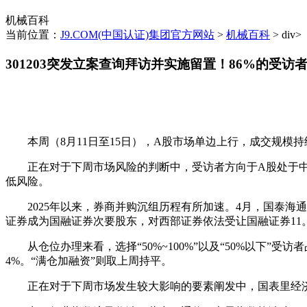
机械百科
当前位置：
J9.COM(中国认证)集团官方网站
>
机械百科
> div>
301203突发立案查询拜访并实施留置！86%的受访
本周（8月11日至15日），A股市场单边上行，成交规模持续
正在对于下周市场风险的判断中，受访者方向于A股处于中等风
低风险。
2025年以来，券商并购沉组历程有所加速。4月，国泰海通完
证券成为国融证券次要股东，对西部证券依法受让国融证券11。5
从仓位办理来看，选择“50%~100%”以及“50%以下”受访
4%。“满仓加融资”则取上周持平。
正在对于下周市场发生较大影响的要素阐发中，国表里经济数据