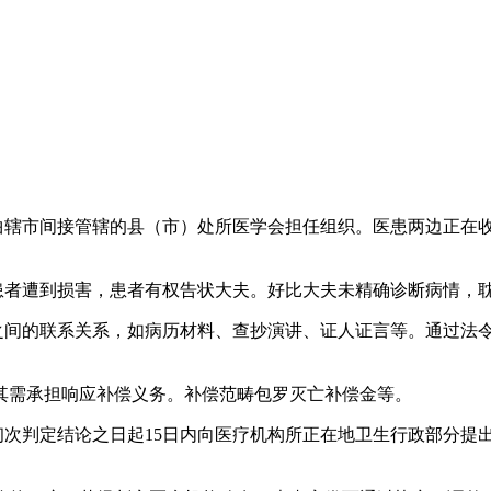
辖市间接管辖的县（市）处所医学会担任组织。医患两边正在
者遭到损害，患者有权告状大夫。好比大夫未精确诊断病情，
间的联系关系，如病历材料、查抄演讲、证人证言等。通过法
需承担响应补偿义务。补偿范畴包罗灭亡补偿金等。
次判定结论之日起15日内向医疗机构所正在地卫生行政部分提