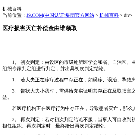
机械百科
当前位置：
J9.COM(中国认证)集团官方网站
>
机械百科
> div>
医疗损害灭亡补偿金由谁领取
1。 初次判定：由设区的市级处所医学会和省、自治区、曲
组织专家判定组进行判定，并出具初次判定结论。
1。 若大夫正在诊疗过程中存正在，如误诊、误治、导致患
3。 告状大夫小我时，需供给充实证明其存正在及取损害之
益。
若医疗机构正在医疗行为中存正在，导致患者灭亡，那么其
2。 再次判定：若对初次判定结论不服，当事人可自收到初
担任组织。再次判定时，最终给出再次判定结论。