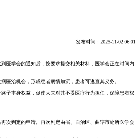
发布时间：2025-11-02 06:01
收到医学会的通知后，按要求提交相关材料，医学会正在时间内
耽搁医治机会，形成患者病情加沉，患者可逃查其义务。
令路子本身权益，促使大夫对其不妥医疗行为担任，保障患者权
出再次判定的申请。再次判定由省、自治区、曲辖市处所医学会