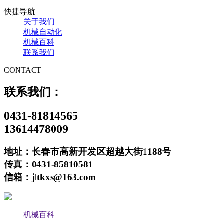
快捷导航
关于我们
机械自动化
机械百科
联系我们
CONTACT
联系我们：
0431-81814565
13614478009
地址：长春市高新开发区超越大街1188号
传真：0431-85810581
信箱：jltkxs@163.com
机械百科