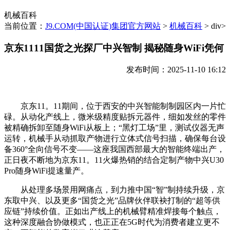
机械百科
当前位置：
J9.COM(中国认证)集团官方网站
>
机械百科
> div>
京东1111国货之光探厂中兴智制 揭秘随身WiFi凭何
发布时间：2025-11-10 16:12
京东11。11期间，位于西安的中兴智能制制园区内一片忙
碌。从动化产线上，微米级精度贴拆元器件，细如发丝的零件
被精确拆卸至随身WiFi从板上；“黑灯工场”里，测试仪器无声
运转，机械手从动抓取产物进行立体式信号扫描，确保每台设
备360°全向信号不变——这座我国西部最大的智能终端出产，
正日夜不断地为京东11。11火爆热销的结合定制产物中兴U30
Pro随身WiFi提速量产。
从处理多场景用网痛点，到力推中国“智”制持续升级，京
东取中兴、以及更多“国货之光”品牌伙伴联袂打制的“超等供
应链”持续价值。正如出产线上的机械臂精准焊接每个触点，
这种深度融合协做模式，也正正在5G时代为消费者建立更不