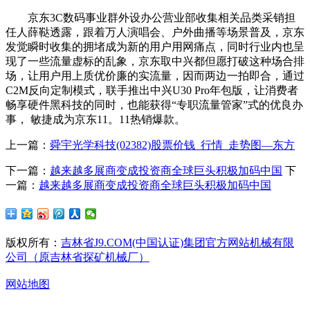
京东3C数码事业群外设办公营业部收集相关品类采销担
任人薛鞑透露，跟着万人演唱会、户外曲播等场景普及，京东
发觉瞬时收集的拥堵成为新的用户用网痛点，同时行业内也呈
现了一些流量虚标的乱象，京东取中兴都但愿打破这种场合排
场，让用户用上质优价廉的实流量，因而两边一拍即合，通过
C2M反向定制模式，联手推出中兴U30 Pro年包版，让消费者
畅享硬件黑科技的同时，也能获得“专职流量管家”式的优良办
事， 敏捷成为京东11。11热销爆款。
上一篇：
舜宇光学科技(02382)股票价钱_行情_走势图—东方
下一篇：
越来越多展商变成投资商全球巨头积极加码中国
下
一篇：
越来越多展商变成投资商全球巨头积极加码中国
版权所有：
吉林省J9.COM(中国认证)集团官方网站机械有限
公司（原吉林省探矿机械厂）
网站地图