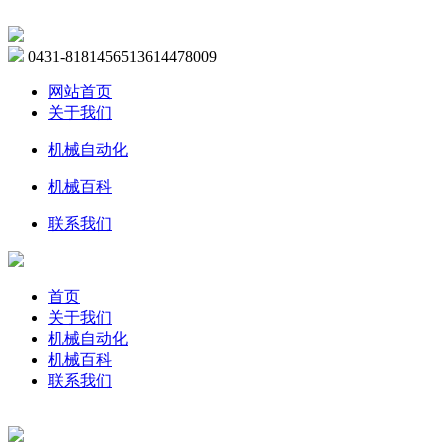
0431-81814565
13614478009
网站首页
关于我们
机械自动化
机械百科
联系我们
首页
关于我们
机械自动化
机械百科
联系我们