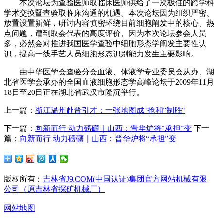
本次论坛为查验医师取临床医师供给了一次极佳的跨学科
学术交换暨查验取临床沟通的机遇。本次论坛因为组织严密、
放置设置新鲜，研讨内容慎密环绕目前细胞阐发中的核心、热
点问题，遭到取会代表的高度评价。因为本次论坛参会人员
多，必然会对推进我国医学查验中细胞形态学阐发主要性认
识，提高一线手艺人员细胞形态识别能力发生主要影响。
由中华医学会查验分会血液、体液学专业委员会从办、湖
北省医学会承办的全国血液细胞形态学高峰论坛于2009年11月
18日至20日正在湖北省武汉市隆沉举行。
上一篇：
浙江温州赴晋引才：一张地图成“抢和”制胜“
下一篇：
向新而行 动力磅礴｜山西：晋华炉将“承担”变
下一
篇：
向新而行 动力磅礴｜山西：晋华炉将“承担”变
版权所有：
吉林省J9.COM(中国认证)集团官方网站机械有限
公司（原吉林省探矿机械厂）
网站地图