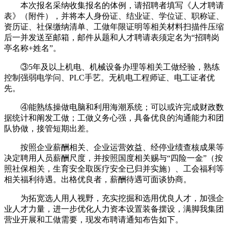
本次报名采纳收集报名的体例，请招聘者填写《人才聘请
表》（附件），并将本人身份证、结业证、学位证、职称证、
资历证、社保缴纳清单、工做年限证明等相关材料扫描件压缩
后一并发送至邮箱，邮件从题和人才聘请表须定名为“招聘岗
亭名称+姓名”。
③5年及以上机电、机械设备办理等相关工做经验，熟练
控制强弱电学问、PLC手艺。无机电工程师证、电工证者优
先。
④能熟练操做电脑和利用海潮系统；可以或许完成财政数
据统计和阐发工做；工做义务心强，具备优良的沟通能力和团
队协做，接管短期出差。
按照企业薪酬相关、企业运营效益、经停业绩查核成果等
决定聘用人员薪酬尺度，并按照国度相关赐与“四险一金”（按
照社保相关，生育安全取医疗安全已归并实施）、工会福利等
相关福利待遇。出格优良者，薪酬待遇可面谈协商。
为拓宽选人用人视野，充实挖掘和选用优良人才，加强企
业人才力量，进一步优化人力资本设置装备摆设，满脚我集团
营业开展和工做需要，现发布聘请通知布告如下。