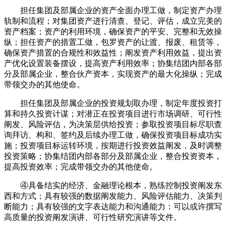
担任集团及部属企业的资产全面办理工做，制定资产办理
轨制和流程；对集团资产进行清查、登记、评估，成立完美的
资产档案；资产的利用环境，确保资产的平安、完整和无效操
纵；担任资产的措置工做，包罗资产的让渡、报废、租赁等，
确保资产措置的合规性和效益性；阐发资产利用效益，提出资
产优化设置装备摆设，提高资产利用效率；协集结团内部各部
分及部属企业，整合伙产资本，实现资产的最大化操纵；完成
带领交办的其他使命。
担任集团及部属企业的投资规划取办理，制定年度投资打
算和持久投资计谋；对潜正在投资项目进行市场调研、可行性
阐发、风险评估，为决策层供给投资；参取投资项目标尽职查
询拜访、构和、签约及后续办理工做，确保投资项目标成功实
施；投资项目标运转环境，按期进行投资效益阐发，及时调整
投资策略；协集结团内部各部分及部属企业，整合投资资本，
提高投资效率；完成带领交办的其他使命。
④具备结实的经济、金融理论根本，熟练控制投资阐发东
西和方式；具有较强的数据阐发能力、风险评估能力、决策判
断能力；具有较强的文字表达能力和沟通能力：可以或许撰写
高质量的投资阐发演讲、可行性研究演讲等文件。