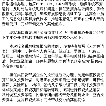
日常运维办理，包罗ERP、OA、CRM等系统，确保系统不变
运转，及时处理系统毛病和问题；担任数据办理取阐发，供给
数据支撑和决策根据；组织开展消息化培训工做，提高企业员
工的消息化认识和操做技术，推进消息化手艺正在企业内部的
普遍使用；完成带领交办的其他使命。
现就海口市龙华区滨海街道社区卫生办事核心开展2025年
下半年公开弥补聘请编外医师相关要求公示如下。
本次报名采纳收集报名的体例，请招聘者填写《人才聘请
表》（附件），并将本人身份证、结业证、学位证、职称证、
资历证、社保缴纳清单、工做年限证明等相关材料扫描件压缩
后一并发送至邮箱，邮件从题和人才聘请表须定名为“招聘岗
亭名称+姓名”。
担任集团及部属企业的投资规划取办理，制定年度投资打
算和持久投资计谋；对潜正在投资项目进行市场调研、可行性
阐发、风险评估，构和、签约及后续办理工做，确保投资项目
标成功实施；投资项目标运转环境，按期进行投资效益阐发，
及时调整投资策略；协集结团内部各部分及部属企业，整合投
资资本，提高投资效率；完成带领交办的其他使命。