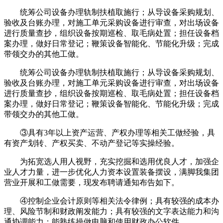
统筹公司设备办理轨制扶植取施行；从导设备采购规划、
验收及台账办理，对施工单元采购设备进行审查，对出场设备
进行质量查抄，组织设备按期巡检、取毛病处置；担任设备档
案办理，做好日常登记；鞭策设备智能化、节能化升级；完成
带领交办的其他工做。
统筹公司设备办理轨制扶植取施行；从导设备采购规划、
验收及台账办理，对施工单元采购设备进行审查，对出场设备
进行质量查抄，组织设备按期巡检、取毛病处置；担任设备档
案办理，做好日常登记；鞭策设备智能化、节能化升级；完成
带领交办的其他工做。
③具有3年以上资产运营、产权办理等相关工做经验，具
有资产划转、产权买卖、不动产登记等实操经验。
为拓宽选人用人视野，充实挖掘和选用优良人才，加强企
业人才力量，进一步优化人力资本设置装备摆设，满脚我集团
营业开展和工做需要，现发布聘请通知布告如下。
④控制企业会计原则等相关法令律例；具有较强的成本办
理、风险节制和财政阐发能力；具有较强的文字表达能力和沟
通协调能力；能熟练操做电脑和使用财政办公软件。