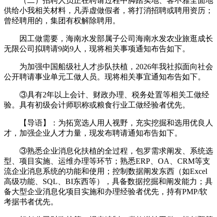
（二）招聘人员正在聘请过程中脚踏实地、客不雅全面地
供给小我相关材料，凡弄虚做假者，将打消招聘或聘用资历；
曾经聘用的，集团有权解除聘用。
因工做需要，海南水发部属子公司海南水发农业旅逛成长
无限公司拟聘请9岗9人，现将相关事项通知布告如下。
为加强中国船级社人才步队扶植，2026年我社拟面向社会
公开聘请事业单元工做人员。现将相关事宜通知布告如下。
③具有2年以上会计、财政办理、税务处置等相关工做经
验。具有初级会计师职称或粮食行业工做经验者优先。
【导语】：为拓宽选人用人视野，充实挖掘和选用优良人
才，加强企业人才力量，现发布聘请通知布告如下。
③熟悉企业消息化扶植的全过程，包罗需求阐发、系统选
型、项目实施、运维办理等环节；熟悉ERP、OA、CRM等支
流企业消息系统的功能和使用；控制数据阐发东西（如Excel
高级功能、SQL、BI东西等），具备数据挖掘和阐发能力；具
备大型企业消息化项目实施和办理经验者优先，持有PMP/软
考据书者优先。