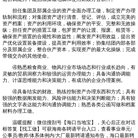
担任集团及部属企业的资产全面办理工做，制定资产办理
轨制和流程；对集团资产进行清查、登记、评估，成立完美的
资产档案；资产的利用环境，确保资产的平安、完整和无效操
纵；担任资产的措置工做，包罗资产的让渡、报废、租赁等，
确保资产措置的合规性和效益性；阐发资产利用效益，提出资
产优化设置装备摆设，提高资产利用效率；协集结团内部各部
分及部属企业，整合伙产资本，实现资产的最大化操纵；完成
带领交办的其他使命。
④熟悉粮食商业、物风行业市场动态和行业成长趋向，有
灵敏的贸易洞察力和较强的运营办理能力；具备沟通协调能
力、计谋思维能力和决策能力，有成功的企业办理案例。
④具备结实的财政、熟练控制资产办理东西和方式；具有
较强的数据阐发能力、风险评估能力和决策判断能力；具有较
强的文字表达能力和沟通协调能力；熟悉各类公函写做和档案
材料办理工做。
温暖提醒：微信搜刮号【海口当地宝】，关心后正在对话
框答复【找工做】可获海南各聘请平台入口，查看事业单元/
公事员/教师/体系体例内/大厂最新聘请通知布告，海口最新聘