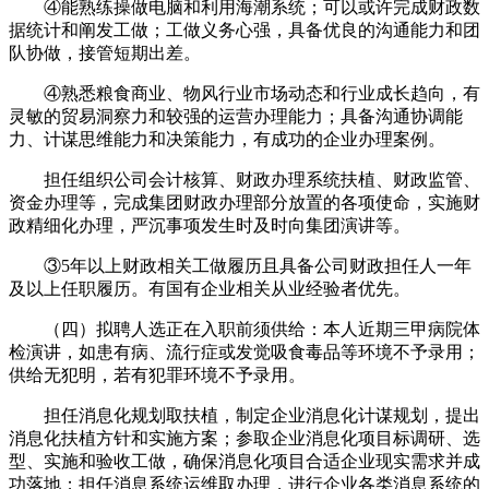
④能熟练操做电脑和利用海潮系统；可以或许完成财政数
据统计和阐发工做；工做义务心强，具备优良的沟通能力和团
队协做，接管短期出差。
④熟悉粮食商业、物风行业市场动态和行业成长趋向，有
灵敏的贸易洞察力和较强的运营办理能力；具备沟通协调能
力、计谋思维能力和决策能力，有成功的企业办理案例。
担任组织公司会计核算、财政办理系统扶植、财政监管、
资金办理等，完成集团财政办理部分放置的各项使命，实施财
政精细化办理，严沉事项发生时及时向集团演讲等。
③5年以上财政相关工做履历且具备公司财政担任人一年
及以上任职履历。有国有企业相关从业经验者优先。
（四）拟聘人选正在入职前须供给：本人近期三甲病院体
检演讲，如患有病、流行症或发觉吸食毒品等环境不予录用；
供给无犯明，若有犯罪环境不予录用。
担任消息化规划取扶植，制定企业消息化计谋规划，提出
消息化扶植方针和实施方案；参取企业消息化项目标调研、选
型、实施和验收工做，确保消息化项目合适企业现实需求并成
功落地；担任消息系统运维取办理，进行企业各类消息系统的