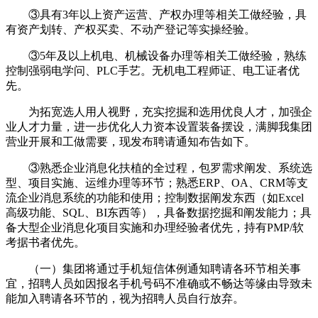
③具有3年以上资产运营、产权办理等相关工做经验，具
有资产划转、产权买卖、不动产登记等实操经验。
③5年及以上机电、机械设备办理等相关工做经验，熟练
控制强弱电学问、PLC手艺。无机电工程师证、电工证者优
先。
为拓宽选人用人视野，充实挖掘和选用优良人才，加强企
业人才力量，进一步优化人力资本设置装备摆设，满脚我集团
营业开展和工做需要，现发布聘请通知布告如下。
③熟悉企业消息化扶植的全过程，包罗需求阐发、系统选
型、项目实施、运维办理等环节；熟悉ERP、OA、CRM等支
流企业消息系统的功能和使用；控制数据阐发东西（如Excel
高级功能、SQL、BI东西等），具备数据挖掘和阐发能力；具
备大型企业消息化项目实施和办理经验者优先，持有PMP/软
考据书者优先。
（一）集团将通过手机短信体例通知聘请各环节相关事
宜，招聘人员如因报名手机号码不准确或不畅达等缘由导致未
能加入聘请各环节的，视为招聘人员自行放弃。