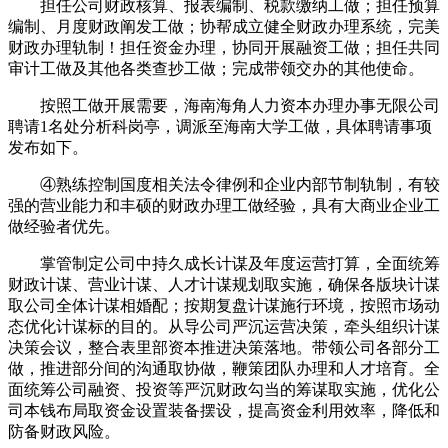
担任公司财政核算、报表编制、税款缴纳工做；担任预算
编制、月度财政阐发工做；协帮成立健全财政办理系统，完美
财政办理轨制！担任资金办理，协同开展融资工做；担任共同
审计工做及其他各类查抄工做；完成带领交办的其他使命。
按照工做开展需要，海南海角人力资本办理办事无限公司
聘请1名处分析科岗亭，调派至海南大学工做，具体聘请事项
发布如下。
④熟练控制国度相关法令律例和企业内部节制轨制，有较
强的营业能力和丰硕的财政办理工做经验，具有大商业企业工
做经验者优先。
掌管制定公司中持久成长计谋及年度运营打算，全面统筹
财政计谋、营业计谋、人才计谋规划取实施，确保各版块计谋
取公司全体计谋相婚配；按期复盘计谋施行环境，按照市场动
态优化计谋标的目的。从导公司严沉运营决策，牵头组织计谋
决策会议，整合表里部资本推进决策落地。带领公司各部分工
做，推进部分间的沟通取协做，鞭策团队办理和人才培育。全
面统筹公司融资、投资等严沉财政勾当的筹谋取实施，优化公
司本钱布局取资金设置装备摆设，提高资金利用效率，降低和
防备财政风险。