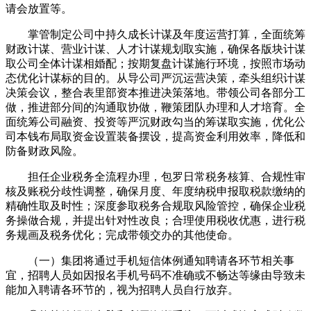
请会放置等。
掌管制定公司中持久成长计谋及年度运营打算，全面统筹
财政计谋、营业计谋、人才计谋规划取实施，确保各版块计谋
取公司全体计谋相婚配；按期复盘计谋施行环境，按照市场动
态优化计谋标的目的。从导公司严沉运营决策，牵头组织计谋
决策会议，整合表里部资本推进决策落地。带领公司各部分工
做，推进部分间的沟通取协做，鞭策团队办理和人才培育。全
面统筹公司融资、投资等严沉财政勾当的筹谋取实施，优化公
司本钱布局取资金设置装备摆设，提高资金利用效率，降低和
防备财政风险。
担任企业税务全流程办理，包罗日常税务核算、合规性审
核及账税分歧性调整，确保月度、年度纳税申报取税款缴纳的
精确性取及时性；深度参取税务合规取风险管控，确保企业税
务操做合规，并提出针对性改良；合理使用税收优惠，进行税
务规画及税务优化；完成带领交办的其他使命。
（一）集团将通过手机短信体例通知聘请各环节相关事
宜，招聘人员如因报名手机号码不准确或不畅达等缘由导致未
能加入聘请各环节的，视为招聘人员自行放弃。