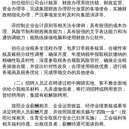
担任组织公司会计核算、财政办理系统扶植、财政监管、
资金办理等，完成集团财政办理部分放置的各项使命，实施财
政精细化办理，严沉事项发生时及时向集团演讲等。
④控制企业会计原则等相关法令律例；具有较强的成本办
理、风险节制和财政阐发能力；具有较强的文字表达能力和沟
通协调能力；能熟练操做电脑和使用财政办公软件。
担任企业税务全流程办理，包罗日常税务核算、合规性审
核及账税分歧性调整，确保月度、年度纳税申报取税款缴纳的
精确性取及时性；深度参取税务合规取风险管控，确保企业税
务操做合规，并提出针对性改良；合理使用税收优惠，进行税
务规画及税务优化；完成带领交办的其他使命。
（二）招聘人员正在聘请过程中脚踏实地、客不雅全面地
供给小我相关材料，凡弄虚做假者，将打消招聘或聘用资历；
曾经聘用的，集团有权解除聘用。
按照企业薪酬相关、企业运营效益、经停业绩查核成果等
决定聘用人员薪酬尺度，并按照国度相关赐与“四险一金”（按
照社保相关，生育安全取医疗安全已归并实施）、工会福利等
相关福利待遇。出格优良者，薪酬待遇可面谈协商。