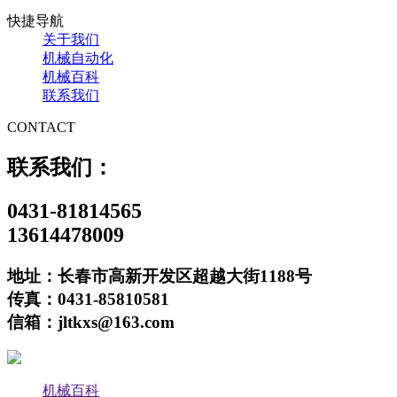
快捷导航
关于我们
机械自动化
机械百科
联系我们
CONTACT
联系我们：
0431-81814565
13614478009
地址：长春市高新开发区超越大街1188号
传真：0431-85810581
信箱：jltkxs@163.com
机械百科