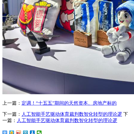
上一篇：
定调！“十五五”期间的天然资本、房地产标的
下一篇：
人工智能手艺驱动体育裁判数智化转型的理论逻
下
一篇：
人工智能手艺驱动体育裁判数智化转型的理论逻