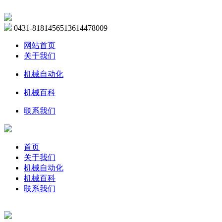
0431-81814565
13614478009
网站首页
关于我们
机械自动化
机械百科
联系我们
首页
关于我们
机械自动化
机械百科
联系我们