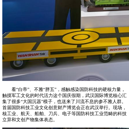
看“白帝”、不雅“胖五”，感触感染国防科技的硬核力量，
触摸军工文化的时代活力这个国庆假期，武汉国际博览核心汇
集了很多“大国沉器”模子，也送来了川流不息的参不雅人群。
首届国防科技工业文化创意财产博览会正在武汉举行。现场，
核工业、航天、船舶、刀兵、电子等国防科技工业范畴的科技
立异和文创产物集体表态。