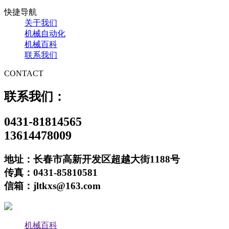
快捷导航
关于我们
机械自动化
机械百科
联系我们
CONTACT
联系我们：
0431-81814565
13614478009
地址：长春市高新开发区超越大街1188号
传真：0431-85810581
信箱：jltkxs@163.com
机械百科