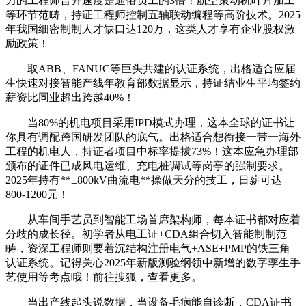
力的工程师晋升速度是通俗员工的3倍！航空策动机叶片加工
等环节范畴，持证工程师控制五轴联动编程等高阶技术。2025
年我国细密制制人才缺口达120万，这类人才享有企业股权激
励政策！
取ABB、FANUC等巨头共建的认证系统，出格适合应届
生快速对接智能产线年教育部数据显示，持证结业生平均签约
薪资比同业超出跨越40%！
当80%的机电项目采用IPD模式办理，这本全球的证书让
你具有调配跨国研发团队的底气。出格适合想衔接一带一海外
工程的机电人，持证者项目中标率提拔73%！这本应急办理部
颁布的证件已成风电运维、充电桩调试等岗亭的强制要求。
2025年持有**±800kV曲流电**操做天分的技工，日薪可达
800-1200元！
从车间手艺员到智能工场首席架构师，每本证书都对应着
分歧的成长径。初学者从电工证+CDA组合切入智能制制范
畴，资深工程师则要着沉结构注册电气+ASE+PMP的铁三角
认证系统。记得关心2025年新版测验纲领中新增的数字孪生手
艺使用等考点哦！前往搜狐，查看更多。
当出产线起头说数据，当设备毛病能自诊断，CDA证书