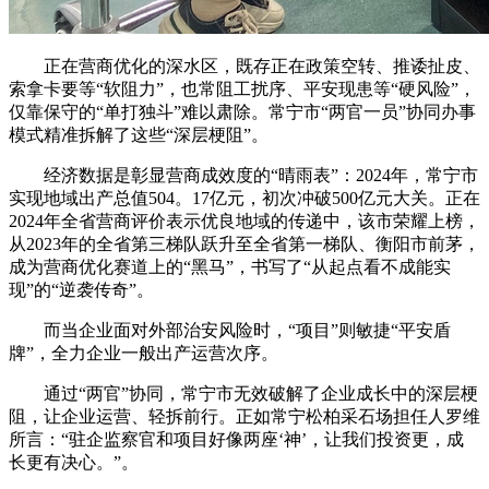
正在营商优化的深水区，既存正在政策空转、推诿扯皮、
索拿卡要等“软阻力”，也常阻工扰序、平安现患等“硬风险”，
仅靠保守的“单打独斗”难以肃除。常宁市“两官一员”协同办事
模式精准拆解了这些“深层梗阻”。
经济数据是彰显营商成效度的“晴雨表”：2024年，常宁市
实现地域出产总值504。17亿元，初次冲破500亿元大关。正在
2024年全省营商评价表示优良地域的传递中，该市荣耀上榜，
从2023年的全省第三梯队跃升至全省第一梯队、衡阳市前茅，
成为营商优化赛道上的“黑马”，书写了“从起点看不成能实
现”的“逆袭传奇”。
而当企业面对外部治安风险时，“项目”则敏捷“平安盾
牌”，全力企业一般出产运营次序。
通过“两官”协同，常宁市无效破解了企业成长中的深层梗
阻，让企业运营、轻拆前行。正如常宁松柏采石场担任人罗维
所言：“驻企监察官和项目好像两座‘神’，让我们投资更，成
长更有决心。”。