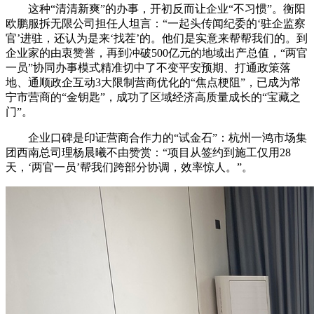
这种“清清新爽”的办事，开初反而让企业“不习惯”。衡阳
欧鹏服拆无限公司担任人坦言：“一起头传闻纪委的‘驻企监察
官’进驻，还认为是来‘找茬’的。他们是实意来帮帮我们的。到
企业家的由衷赞誉，再到冲破500亿元的地域出产总值，“两官
一员”协同办事模式精准切中了不变平安预期、打通政策落
地、通顺政企互动3大限制营商优化的“焦点梗阻”，已成为常
宁市营商的“金钥匙”，成功了区域经济高质量成长的“宝藏之
门”。
企业口碑是印证营商合作力的“试金石”：杭州一鸿市场集
团西南总司理杨晨曦不由赞赏：“项目从签约到施工仅用28
天，‘两官一员’帮我们跨部分协调，效率惊人。”。