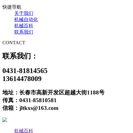
快捷导航
关于我们
机械自动化
机械百科
联系我们
CONTACT
联系我们：
0431-81814565
13614478009
地址：长春市高新开发区超越大街1188号
传真：0431-85810581
信箱：jltkxs@163.com
机械百科