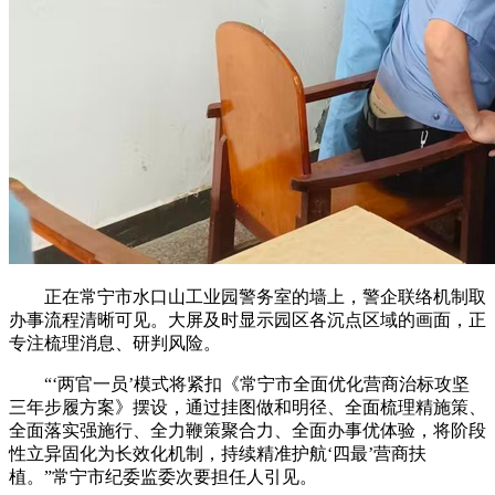
正在常宁市水口山工业园警务室的墙上，警企联络机制取
办事流程清晰可见。大屏及时显示园区各沉点区域的画面，正
专注梳理消息、研判风险。
“‘两官一员’模式将紧扣《常宁市全面优化营商治标攻坚
三年步履方案》摆设，通过挂图做和明径、全面梳理精施策、
全面落实强施行、全力鞭策聚合力、全面办事优体验，将阶段
性立异固化为长效化机制，持续精准护航‘四最’营商扶
植。”常宁市纪委监委次要担任人引见。