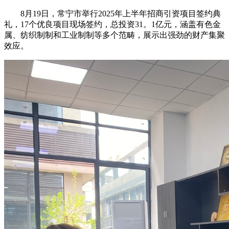
8月19日，常宁市举行2025年上半年招商引资项目签约典
礼，17个优良项目现场签约，总投资31。1亿元，涵盖有色金
属、纺织制制和工业制制等多个范畴，展示出强劲的财产集聚
效应。