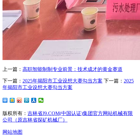
上一篇：
高职智能制制专业前景：技术成才的黄金赛道
下一篇：
2025年揭阳市工业设想大赛勾当方案
下一篇：
2025
年揭阳市工业设想大赛勾当方案
版权所有：
吉林省J9.COM(中国认证)集团官方网站机械有限
公司（原吉林省探矿机械厂）
网站地图