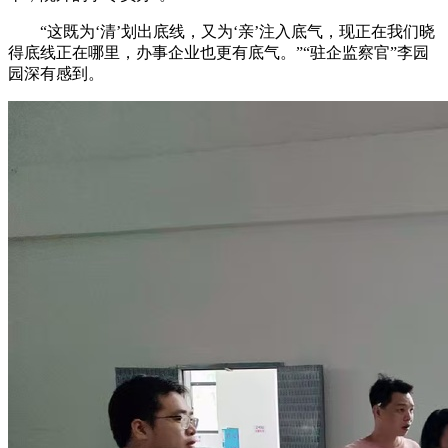
“这既为‘清’划出底线，又为‘亲’注入底气，现正在我们晓
得底线正在哪里，办事企业也更有底气。”“驻企监察官”李园
园深有感到。