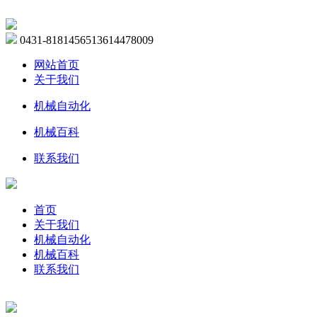
0431-81814565
13614478009
网站首页
关于我们
机械自动化
机械百科
联系我们
首页
关于我们
机械自动化
机械百科
联系我们