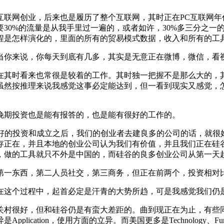
联网创业，后来也是履历了整个互联网，其时正在PC互联网年
30%的流量是从我手里过一遍的，或者如许，30%多三分之一的
程是怎样演化的，里面的所有的贸易模式数据，收入和所有的工
你来说，你每天到底有几多，其实是无意正在微博，微信，看视
其时看来也常很是较着的工作。其时独一把握不是那么大的，其
虽然按推理来说我感觉这事必定能达到，但一看到现实又感觉，
晚期投资也是能有报答的，也是能有很好的工作的。
的投资和成立之后，我们的创业者去建良多的公司的话，就很好，
正在，并且本地的创业公司认为我们有价值，并且我们正在硅谷是
，做的工具就只不外是中国的，而硅谷的良多创业公司从第一天
一东西，第二人员社交，第三商务，但正在前两个，投资相对比
这个过程中，起首必定是汗青的大势所趋，可是我感觉我们仍
村很好，但和硅谷仍是有蛮大差距的。曲到现正在为止，有些同
ation，使用方面的立异。而美国更多是Technology、Funda