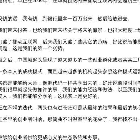
准。早正在2009年，汪华就预测将来挪动互联网将会履历三个
钱的话，我有钱，到银行里拿一百万出来，然后给放进去。
们带来报答，也给我们带来些关于将来的愿景，也很大程度上
赌了挪动互联网，后来我们又赌了些其它的范畴，好比说智能硬
问题，这是我们的第一个劣势。
之后，中国就起头呈现了越来越多的一些创业孵化或者某某工
条本人的成功模式，而且越来越多的机构起头参照这种模式运营
是能够给大师，像源代码一样共享出去的，好比说前段时间有1
我们很早就起头做如许的事，我们的能力经验和做法，以至我们
资人，我们都能够分享的，这现实上是更好的。
在不竭的迭代，两头也有过苍茫可是从最终的结果和最后的初心
谷里的创业者叫啥。那简曲不叫温室里的花朵了，我都找不出一
续给创业者供给更成心义的生态系统和办事。