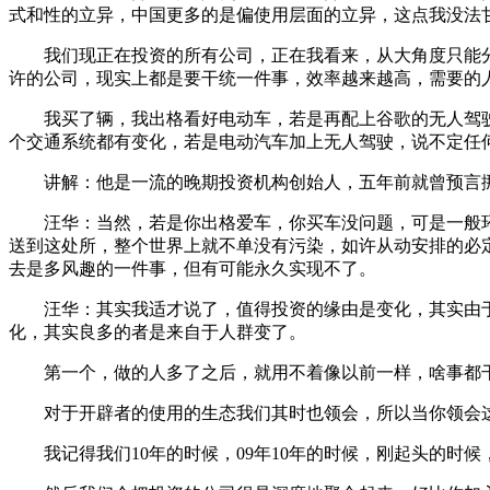
式和性的立异，中国更多的是偏使用层面的立异，这点我没法
我们现正在投资的所有公司，正在我看来，从大角度只能分成
许的公司，现实上都是要干统一件事，效率越来越高，需要的
我买了辆，我出格看好电动车，若是再配上谷歌的无人驾驶，
个交通系统都有变化，若是电动汽车加上无人驾驶，说不定任
讲解：他是一流的晚期投资机构创始人，五年前就曾预言挪
汪华：当然，若是你出格爱车，你买车没问题，可是一般环
送到这处所，整个世界上就不单没有污染，如许从动安排的必
去是多风趣的一件事，但有可能永久实现不了。
汪华：其实我适才说了，值得投资的缘由是变化，其实由于
化，其实良多的者是来自于人群变了。
第一个，做的人多了之后，就用不着像以前一样，啥事都干
对于开辟者的使用的生态我们其时也领会，所以当你领会这
我记得我们10年的时候，09年10年的时候，刚起头的时