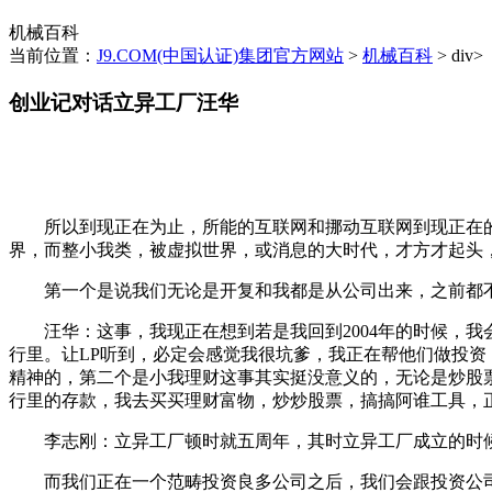
机械百科
当前位置：
J9.COM(中国认证)集团官方网站
>
机械百科
> div>
创业记对话立异工厂汪华
所以到现正在为止，所能的互联网和挪动互联网到现正在的
界，而整小我类，被虚拟世界，或消息的大时代，才方才起头
第一个是说我们无论是开复和我都是从公司出来，之前都不
汪华：这事，我现正在想到若是我回到2004年的时候，我
行里。让LP听到，必定会感觉我很坑爹，我正在帮他们做投
精神的，第二个是小我理财这事其实挺没意义的，无论是炒股
行里的存款，我去买买理财富物，炒炒股票，搞搞阿谁工具，
李志刚：立异工厂顿时就五周年，其时立异工厂成立的时候
而我们正在一个范畴投资良多公司之后，我们会跟投资公司