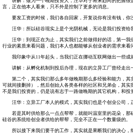
讲解：做为一个晚期投资人，汪华对于将来趋向的把握很是精
言，正在他本人看来，只不外是控制了更多的消息。
要发工资的时候，我们各自回家，开复说你有没有钱，你没
汪华：所以硅谷现实上是个光阴机械，无论是我们投资给我
汪华：到现正在为止，其实我们之前做得好的话，第一我们
行业的素质来看问题，我们本人也都能够从创业者的需求来看
我印象中从11年起头，当我们正在挪动互联网做出一些成就
讲解：从孵化机制到投后办理，现在的立异工厂曾经走出一
第二个，其实我们那么多年做晚期那么多经验和能力，其实都
可就间接删掉），然后创始人各类各样的社区和兄弟会，其实
不是我们投资的，仍是说有志于一路做晚期的其它机构，和投
汪华：立异工厂本人的模式，其实我们也是个创业公司，正
若是其时供给那么一点点帮帮，就能叫温室里的花朵，那硅
硅谷的系统给创业者供给的帮帮，完全不正在一个数量级的。
所以接下来我们要干的工作，其实就是果断我们的决心，继