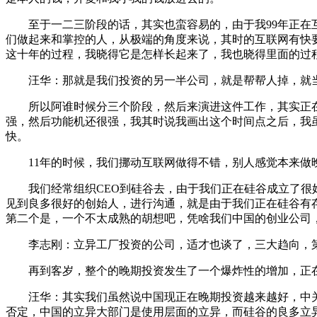
至于一二三阶段的话，其实也蛮容易的，由于我99年正在互
们做起来和掌控的人，从极端的角度来说，其时的互联网有快要
这十年的过程，我晓得它是怎样长起来了，我也晓得里面的过
汪华：那就是我们投资的另一半公司，就是帮帮人掉，就当
所以阿谁时候分三个阶段，然后来演进这件工作，其实正在
强，然后功能机还很强，我其时说我画出这个时间点之后，我
快。
11年的时候，我们挪动互联网做得不错，别人感觉本来做
我们经常组织CEO到硅谷去，由于我们正在硅谷成立了很好
见到良多很好的创始人，进行沟通，就是由于我们正在硅谷有存
第二个是，一个不太成熟的胡想吧，凭啥我们中国的创业公司
李志刚：立异工厂投资的公司，适才也谈了，三大趋向，第
再到客岁，整个的晚期投资发生了一个爆炸性的增加，正在
汪华：其实我们虽然说中国现正在晚期投资越来越好，中关
否定，中国的立异大部门是使用层面的立异，而硅谷的良多立异是Applic