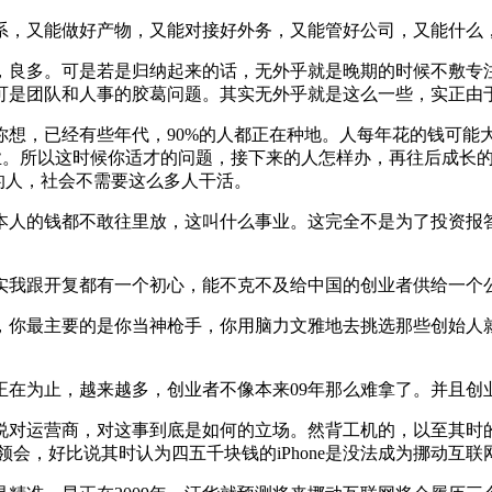
，又能做好产物，又能对接好外务，又能管好公司，又能什么
良多。可是若是归纳起来的话，无外乎就是晚期的时候不敷专注
可是团队和人事的胶葛问题。其实无外乎就是这么一些，实正由
，已经有些年代，90%的人都正在种地。人每年花的钱可能
事业。所以这时候你适才的问题，接下来的人怎样办，再往后成长的
的人，社会不需要这么多人干活。
人的钱都不敢往里放，这叫什么事业。这完全不是为了投资报答
我跟开复都有一个初心，能不克不及给中国的创业者供给一个
你最主要的是你当神枪手，你用脑力文雅地去挑选那些创始人就
为止，越来越多，创业者不像本来09年那么难拿了。并且创
营商，对这事到底是如何的立场。然背工机的，以至其时的盗窟机
领会，好比说其时认为四五千块钱的iPhone是没法成为挪动互