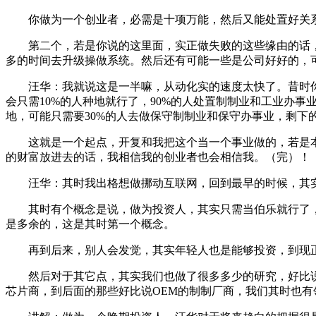
你做为一个创业者，必需是十项万能，然后又能处置好关系
第二个，若是你说的这里面，实正做失败的这些缘由的话，
多的时间去升级操做系统。然后还有可能一些是公司好好的，
汪华：我就说这是一半嘛，从动化实的速度太快了。昔时你想
会只需10%的人种地就行了，90%的人处置制制业和工业办
地，可能只需要30%的人去做保守制制业和保守办事业，剩下
这就是一个起点，开复和我把这个当一个事业做的，若是本
的财富放进去的话，我相信我的创业者也会相信我。（完）！
汪华：其时我出格想做挪动互联网，回到最早的时候，其实
其时有个概念是说，做为投资人，其实只需当伯乐就行了，
是多余的，这是其时第一个概念。
再到后来，别人会发觉，其实年轻人也是能够投资，到现正在
然后对于其它点，其实我们也做了很多多少的研究，好比说对运
芯片商，到后面的那些好比说OEM的制制厂商，我们其时也有