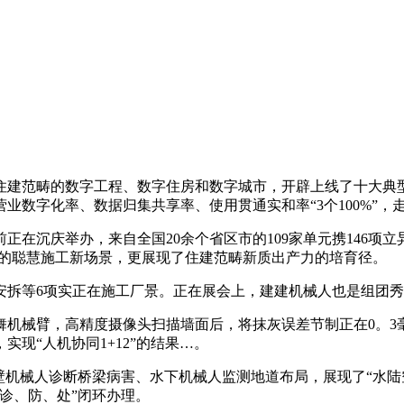
建范畴的数字工程、数字住房和数字城市，开辟上线了十大典型
业数字化率、数据归集共享率、使用贯通实和率“3个100%”，
沉庆举办，来自全国20余个省区市的109家单元携146项立异
”的聪慧施工新场景，更展现了住建范畴新质出产力的培育径。
等6项实正在施工厂景。正在展会上，建建机械人也是组团秀“
械臂，高精度摄像头扫描墙面后，将抹灰误差节制正在0。3毫
现“人机协同1+12”的结果…。
机械人诊断桥梁病害、水下机械人监测地道布局，展现了“水陆
诊、防、处”闭环办理。