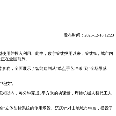
发布时间：2025-12-18 12:23
使用并投入利用。此中，数字管线投用以来，管线%，城市内
走正在全国前列。
参赛，全面展示了智能建制从“单点手艺冲破”到“全场景落
绝技”。
米以内，每分钟完成3平方米的功课量，焊接机械人替代工人
空”立体防控系统的使用场景。沉庆针对山地城市特点，摆设了