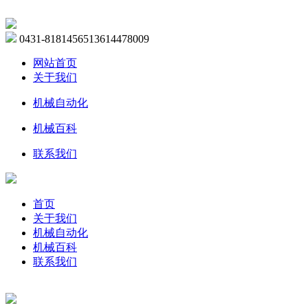
0431-81814565
13614478009
网站首页
关于我们
机械自动化
机械百科
联系我们
首页
关于我们
机械自动化
机械百科
联系我们