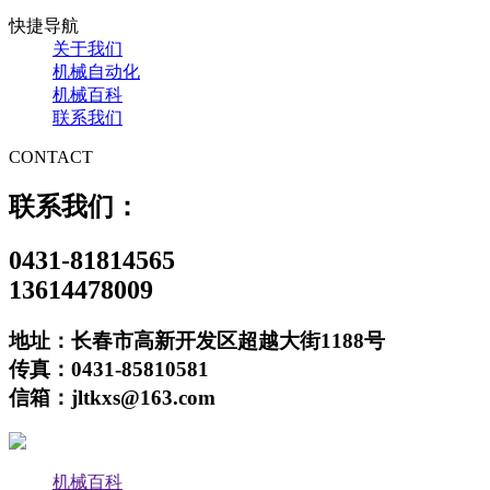
快捷导航
关于我们
机械自动化
机械百科
联系我们
CONTACT
联系我们：
0431-81814565
13614478009
地址：长春市高新开发区超越大街1188号
传真：0431-85810581
信箱：jltkxs@163.com
机械百科