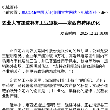
机械百科
当前位置：
J9.COM(中国认证)集团官方网站
>
机械百科
> div>
农业大市加速补齐工业短板——定西市持续优化
发布时间：2025-12-22 18:08
正在定西高强度紧固件股份无限公司的展厅里，公司党委
王醒明引见，企业年产能冲破10万吨，高端风电紧固件国内市
场拥有率稳居前三位，并已普遍使用于风电、核电等范畴，远
销海外市场。王醒明感伤道：“支持这颗螺丝钉越做越强的有
企业的苦守，但更有政策的精准托举。”！
定西的工业基因里，深深雕刻着“土特产”的印记。若何让
中药材、马铃薯这些老招牌脱节初级农产物的标签，实现价值
链的跃升？定西的谜底是：用工业化、集群化的思维，沉塑农
业财产链。
近年来，定西还通过招商引资、强链补链。正在渭源县工