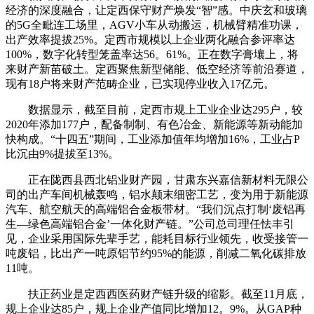
经济的深度融合，让定西保守财产焕发“智”感。中庆玄和玻璃
的5G全毗连工场里，AGV小车从动搬运，机械臂精准功课，
出产效率提拔25%。定西市规模以上企业两化融合参评率达
100%，数字化转型笼盖率达56。61%。正在数字膏壤上，将
来财产新苗破土。定西聚焦新型储能、低空经济等前沿赛道，
现有18户将来财产范畴企业，已实现停业收入17亿元。
数据显示，截至目前，定西市规上工业企业达295户，较
2020年添加177户，配备制制、有色冶金、新能源等新动能加
快构成。“十四五”期间，工业添加值年均增加16%，工业占P
比沉由9%提拔至13%。
正在陇西县西北铝业财产园，甘肃东兴嘉信新材料无限公
司的出产车间机械轰鸣，铝水颠末细密工艺，变为用于新能源
汽车、航空航天的高端铝合金板带材。“我们沉点打制‘废铝再
生—绿色高端铝合金’一体化财产链。”公司总司理任怯丰引
见，企业采用国际先辈手艺，能耗目标行业领先，收受接管一
吨废铝，比出产一吨原铝节约95%的能源，削减二氧化碳排放
11吨。
扶正药业是定西西医药财产链升级的缩影。截至11月底，
规上企业达85户，规上企业产值同比增加12。9%。从GAP种