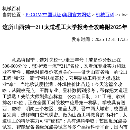
机械百科
当前位置：
J9.COM(中国认证)集团官方网站
>
机械百科
> div>
这所山西独一211太道理工大学报考全攻略附2025年
发布时间：2025-12-31 17:35
意愿填报季，选对院校=少走三年弯！若是你分数正在
500-600分段，想冲“双一流”“211”名校，又看沉专业实力和就
业不变性，那绝对值得你沉点关心——做为山西省独一的“211
工程”和“双一流”学科扶植高校，它用硬核工科实力撑起就
业“伞”，当地承认度拉满，外埠性价比凸起！今天这篇全攻
略，从院校亮点、王牌专业、登科数据到报考，帮你把太道理
工摸透！先给大师划焦点标签：公办全日制、211工程、软科
排名103位，正在全国工科院校中稳居第一梯队。学校具有送
西、虎峪、明向三个校区，笼盖太原、晋中两大城市，校园设
备完美，进修糊口空气稠密。做为山西工科教育的“标杆”，太
道理工的科研实力可谓“硬核”：具有煤科学取手艺国度沉点尝
试室、智能配备省级沉点尝试室等多个高端科研平台，国内市