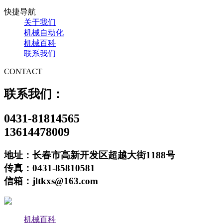
快捷导航
关于我们
机械自动化
机械百科
联系我们
CONTACT
联系我们：
0431-81814565
13614478009
地址：长春市高新开发区超越大街1188号
传真：0431-85810581
信箱：jltkxs@163.com
机械百科