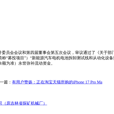
开董事会审计委员会会议和第四届董事会第五次会议，审议通过了《关
募投项目”）“新能源汽车电机电池拆卸测试线和从动化设备扶植项目
余额为准）永世弥补流动资金。
一篇：
有用户赞扬：正在淘宝天猫所购的iPhone 17 Pro Ma
公司（原吉林省探矿机械厂）