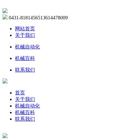
0431-81814565
13614478009
网站首页
关于我们
机械自动化
机械百科
联系我们
首页
关于我们
机械自动化
机械百科
联系我们