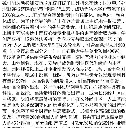
磁机能从动检测安拆取系统打破了国外持久垄断；世联电子处
理毗连器范畴的环节“卡脖子”工艺，成功为当地客户节流了约
20%的成本……它们配合鞭策制制业向智能化、绿色化、融合
化成长。为了让立异的种子正在这片膏壤上更好地生根抽芽，
园区细心培育着“雨林”的各生态要素。中国消息通信研究院、
上海手艺买卖所中南核心等专业机构供给财产诊断取办事；学
问产权核心取涉外法务核心为企业立异取出海保驾护航；“百
万万”人才工程取“满天星”打算双轮驱动，引育高条理人才908
名（占全市总量四分之一）、正在孵大学生创业项目400家；
星沙基金广场供给全链条金融支撑，陪同有潜力的企业从小到
大、由弱到强。现在，立异已成为制制业迭代升级的内生基
因。园区规模以上工业企业研发投入强度达5。1%，高于全国
平均程度，稳居中部第一梯队，每万财产生齿无效发现专利具
有量达597件。从高强度的研发投入，到高能级的平台集聚，
再到高价值的出现，这片“雨林式”创重生态正不竭催生具有高
科技、高效能、高质量特征的新质出产力，成为长沙经开区面
向将来、决胜将来最硬核的支持。正在长沙经开区，人工智能
恰是驱动这场深刻变化的焦点催化剂，它不只着保守的出产环
节，更沉塑了整个财产的生态取款式。1540个传感器织就的收
集及时捕获着200台机械人的活动轨迹，将泵车出产压缩至惊
人的45分钟/台，单元面积产值15。4亿元/公顷的记载让同业特