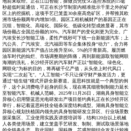
地前来取经。正在江山智能，操做员凭仗5G遥控系统的15毫
秒超低时延通信，可正在长沙节制室内精准批示千里之外的矿
区上的挖掘机，这项手艺已笼盖30余座高危矿区，并帮推其欧
洲市场份额两年内增加5倍。园区工程机械财产的基因正正在
沉组，智能化、高端化、国际化、低碳化转型成效显著，其市
场份额占全国总份额的30%。汽车财产的变化则更为完全。广
汽埃安长沙智能工场，柔性产线秒可下线一台新能源汽车；上
汽公共、广汽埃安、北汽福田等车企集体投身“动力”，合力将
园区新能源汽车产值占比推升至66。5%的汗青新高。履历燃
油车时代的灿烂、市场调整期的阵痛，再到新能源取智能网联
海潮的洗礼，长沙经开区的汽车财产正以“智能化、绿色化、
网联化”为标的目的，将再破千亿产值，从头坐上时代风口，
实现“二次起飞”。“人工智能+”不只让保守财产焕发活力，更
通过“链生链”模式开辟全新赛道。蓝思科技就是一个典型的例
子，这个从消费电子起身的巨头，现在将其细密制制能力延长
至智能汽车、机械人范畴。2025年11月26日，湖南具身智能立
异核心启用暨蓝思光电研发出产项目签约典礼正在长沙经开区
举行，标记着蓝思科技全链条深度结构成型。湖南具身智能立
异核心规划扶植国内领先的具身智能研发立异区、行业场景数
据采集区、工业使用实践及讲授培训等，结构120台以上机械
人各类使用场景，建立笼盖手艺研发、制制、测试取场景落地
的全链条生态。取此同时，国科微、芯盛智能结合攻关计较推