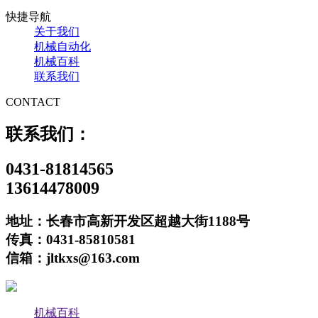
快捷导航
关于我们
机械自动化
机械百科
联系我们
CONTACT
联系我们：
0431-81814565
13614478009
地址：长春市高新开发区超越大街1188号
传真：0431-85810581
信箱：jltkxs@163.com
机械百科