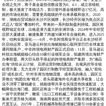
全国之先河，将子基金返投倍数设置为0。4-1，成立容错机
制，极大激发了本钱活力，首日签约基金规模即达17亿元。高
效的市场化机制，需要更高能级的平台来承载和放大。2020
年，湖南自贸试验区长沙片区揭牌，长沙经开区做为焦点区正
式迈入“双区”叠加时代。带来的一系列轨制盈利持续。园区将
视野锚定全球，出格是潜力庞大的非洲市场：2024年中非经贸
总部大厦建成，敏捷集聚了跨越50家对非合做机构。进入2025
年，结构全面深化——6月，中非跨境商业平台正在长沙经开
区启动运营，亚马逊云科技出海赋能核心取阿里巴巴全球速卖
通同期落户，中非跨境电商财产园正式启动；11月，亚马逊云
科技出海赋能核心结合10家行业领军企业，组建跨境出海财产
办事联盟。两大巨头联手搭起的跨境电商财产集群，为“湘品
出海”供给从云计较、店肆运营到物流配送、合规风控等全链
处理方案，无力支持了园区打制数字经贸新高地、融入“双轮
回”成长款式。针对非洲当地物流慢、成本高的痛点，园区立
异推出“抱团出海”模式，牵头搭建海外仓共建共享收集，让企
业不消零丁砸钱建仓，就能借帮共享仓实现货色快速配送，大
幅降低出海门槛。园区还将这一平台的势能聚焦于工程机械这
一保守劣势财产，鞭策《出口工程机械二手设备评估公例》等
集体尺度升格为湖南、海南两省处所尺度，并取非洲多国实现
尺度互认。2025年，工程机械再制制及维修已吸引10余家企业