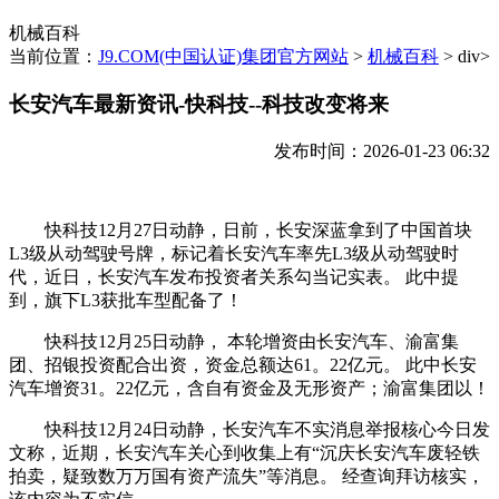
机械百科
当前位置：
J9.COM(中国认证)集团官方网站
>
机械百科
> div>
长安汽车最新资讯-快科技--科技改变将来
发布时间：2026-01-23 06:32
快科技12月27日动静，日前，长安深蓝拿到了中国首块
L3级从动驾驶号牌，标记着长安汽车率先L3级从动驾驶时
代，近日，长安汽车发布投资者关系勾当记实表。 此中提
到，旗下L3获批车型配备了！
快科技12月25日动静， 本轮增资由长安汽车、渝富集
团、招银投资配合出资，资金总额达61。22亿元。 此中长安
汽车增资31。22亿元，含自有资金及无形资产；渝富集团以！
快科技12月24日动静，长安汽车不实消息举报核心今日发
文称，近期，长安汽车关心到收集上有“沉庆长安汽车废轻铁
拍卖，疑致数万万国有资产流失”等消息。 经查询拜访核实，