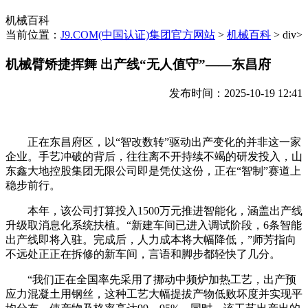
机械百科
当前位置：
J9.COM(中国认证)集团官方网站
>
机械百科
> div>
机械臂矫捷挥舞 出产线“无人值守”——东昌府
发布时间：2025-10-19 12:41
正在东昌府区，以“智改数转”驱动出产变化的并非这一家
企业。手艺冲破的背后，往往离不开持续不竭的研发投入，山
东鑫大地控股集团无限公司即是凭仗这份，正在“智制”赛道上
稳步前行。
本年，该公司打算投入1500万元推进智能化，涵盖出产线
升级取消息化系统扶植。“新建车间已进入调试阶段，6条智能
出产线即将入驻。完成后，人力成本将大幅降低，”师芳指向
不远处正正在拆修的新车间，言语和脚步都轻快了几分。
“我们正在全国率先采用了挪动中频炉加热工艺，出产预
应力混凝土用钢丝，这种工艺大幅提拔产物低败坏度并实现平