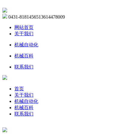
0431-81814565
13614478009
网站首页
关于我们
机械自动化
机械百科
联系我们
首页
关于我们
机械自动化
机械百科
联系我们