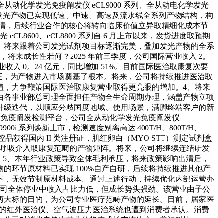
从动化学发光免疫阐发仪 eCL9000 系列、全从动电化学发光
公司的发光产物已实现低速、中速、高速及流水线全系列产物结构，构
清，后续行业合作的核心将转向临床价值立异取精细化成本节
600、eCL8800 系列自 6 月上市以来，发货进度取预期
，将来跟着公司发光试剂项目标逐渐完美，叠加发光产物的全系
来成长性若何？2025 年前三季度，公司国际营业收入 2。
业收入 0。24 亿元，同比增加 51%。目前国际医治取康复次要
认证，为产物进入市场奠基了根本。将来，公司将持续推进医治取
植，力争鞭策国际医治取康复营业取得更亮眼的增加。4、将来
由各事业部总司理全面担任产物全生命周期办理，涵盖产物立项
升级迭代，以顺应分歧国度地域、使用场景，满脚终端客户的新
学发光免疫阐发检测平台，公司全从动化学发光免疫阐发仪
900i 系列焕新上市，检测速度别离高达 400T/H、800T/H、
物质控品获得国内 II 类注册证，肌红卵白（MYO STT）测定试剂盒
司正在呼吸介入取康复范畴的产物矩阵。将来，公司将继续连结研发
。5、本年行业政策导致全体毛利承压，将来政策影响出清后，
环节原材料已实现 100%自产自研，后续将持续推进其他产
下，无效节制原材料成本。通过上述行动，持续优化内部运营办
公司全体停业中收入占比力低，但成长势头强劲。该营业由子公
两大标的目的，为公司专业医疗范畴产物的延长。目前，居家医
复类的红外医治仪、空气波压力医治系统也遭到消费者承认。消费