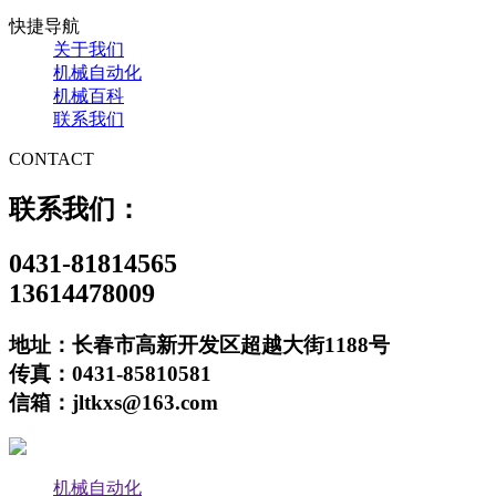
快捷导航
关于我们
机械自动化
机械百科
联系我们
CONTACT
联系我们：
0431-81814565
13614478009
地址：长春市高新开发区超越大街1188号
传真：0431-85810581
信箱：jltkxs@163.com
机械自动化