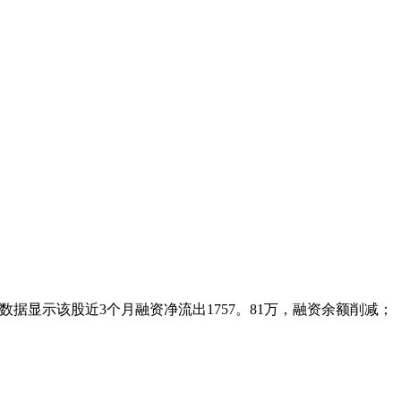
数据显示该股近3个月融资净流出1757。81万，融资余额削减；