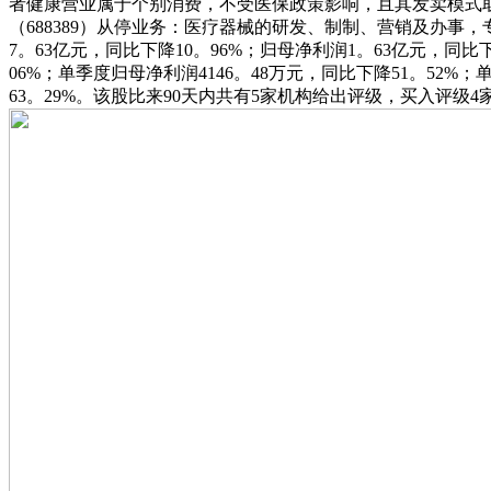
者健康营业属于个别消费，不受医保政策影响，且其发卖模式
（688389）从停业务：医疗器械的研发、制制、营销及办事
7。63亿元，同比下降10。96%；归母净利润1。63亿元，同比
06%；单季度归母净利润4146。48万元，同比下降51。52%；
63。29%。该股比来90天内共有5家机构给出评级，买入评级4