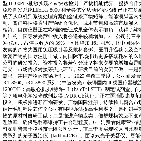
型 H100Plus能够实现 45s 快速检测，产物机能优异，
免疫阐发系统LifoLas 8000 和全尝试室从动化流水线
成了从单机到系统处理方案的全链条产物矩阵，能够满脚国内
制。普门科技将通过产物组合优化、成本节制和高端市场渗入，提拔全
相符。目前仪器正在终端的验证成果全体表示抱负，获得了终
列结构，国际发光营业收入将会送来较着增加。3、公司前三季度
94 亿元，占停业收入的 39%，同比增加 16。41%，此中国
发卖的产物为医用负压吸引器及敷料套拆、医用升温毯以及空气
康复产物的国际注册工做，向国际市场推出更多搭载耗材的医
公司的研发投入、资本投入将若何分派？将来次要的增加点是
定义、市场需求对接等焦点环节。研发目前的次要工做，一是
需求，连结产物的市场所作力。 2025 年前三季度，公司研发
eCL8600、eCL8800 系列（中速发光）获得国内 II 类医疗器械
1200T/H；高敏心肌肌钙卵白 I（hs-cTnI STT）测定试
等 7 项电化学发光试剂获得 IVDR CE认证。正在医治取
投入，积极推进新产物研发、产物国际注册，持续推出契合市场
估计毛利程度若何？公司有哪些办法提高毛利率？一是推进手艺
物的原材料自研工做；二是推进产物发卖，借帮规模效应不变
理效率，确保毛利率维持正在合理程度。6、消费者健康营业
司深圳普弟子物科技无限公司运营，前三季度实现收入同比增
美系列的光子医治仪（laddin-D/E）、面罩式光子美容