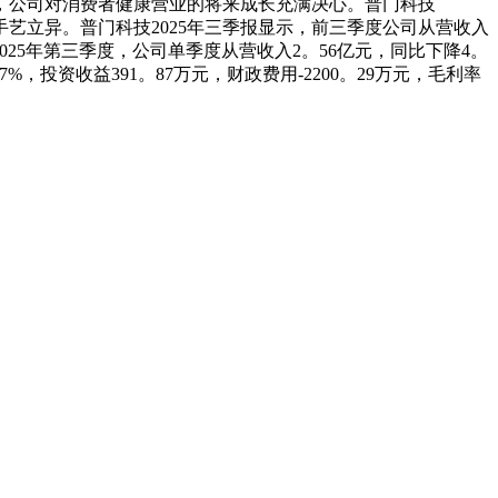
，公司对消费者健康营业的将来成长充满决心。普门科技
手艺立异。普门科技2025年三季报显示，前三季度公司从营收入
中2025年第三季度，公司单季度从营收入2。56亿元，同比下降4。
7%，投资收益391。87万元，财政费用-2200。29万元，毛利率