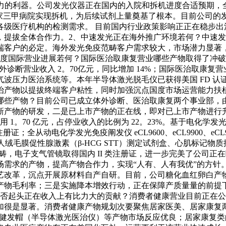
提拔合作力的利器。公司发光仪器正在国内的入院和拆机进度合适预期，全
 已正在多家三甲病院实现拆机，为后续试剂上量奠基了根本。目前
各级医疗机构的检测需求。 目前国内行业政策影响正正在稳步出
体合作力。2、中速发光正在海外推广环境若何？中速发光 eCL8
端客户的必定。海外发光免疫范畴客户需求较大，市场潜力显著
国际营业进展若何？国际医治取康复营业哪些产物取得了冲破，将
际体外诊断营业收入 2。70亿元，同比增加 14%；国际医治取康复营
波压力医治系统等。本年半导体激光脱毛仪已获得美国 FD 
治产物以提拔终端客户粘性，同时加强沉点国度市场运营能力扶
哪些产物？目前公司已成立体外诊断、医治取康复两个事业部，
新产物的研发，二是已上市产物的正在线，即对已上市产物进行
费用 1。70 亿元，占停业收入的比例为 22。23%。基于电化
注册证；全从动电化学发光免疫阐发仪 eCL9600、eCL9900、eCL9
剂盒、β-人绒毛膜促性腺激素（β-HCG STT）测定试剂盒、心肌标记
康复范畴，电子支气管镜取得国内 II 类注册证，进一步完美了公
需求的产物，提高产物合作力，实现“人有、人有我优”的方针
改革，沉点开展原材料自产自研。目前，公司糖化血红卵白产物的
产物毛利率；三是实施降本增效行动，正在保障产质量量的前提
能否起头正在收入上有比力大的贡献？消费者健康营业目前正在
加很是显著。消费者健康产物规划次要聚焦居家医美、居家康复
仪、智能健发帽（半导体激光医治仪）等产物市场反应优良；居家康