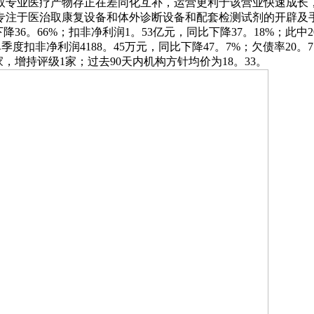
取专业医疗产物存正在差同化互补，运营更利于该营业快速成长
，专注于医治取康复设备和体外诊断设备和配套检测试剂的开辟及
下降36。66%；扣非净利润1。53亿元，同比下降37。18%；此
单季度扣非净利润4188。45万元，同比下降47。7%；欠债率20。7
家，增持评级1家；过去90天内机构方针均价为18。33。