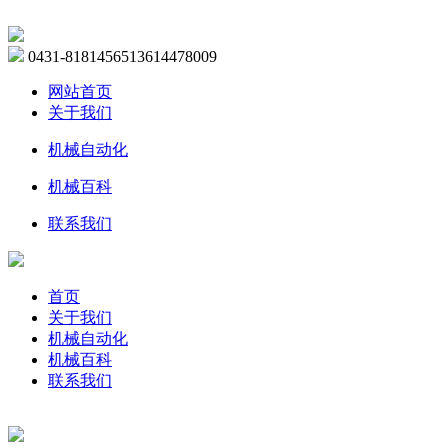
0431-81814565
13614478009
网站首页
关于我们
机械自动化
机械百科
联系我们
首页
关于我们
机械自动化
机械百科
联系我们