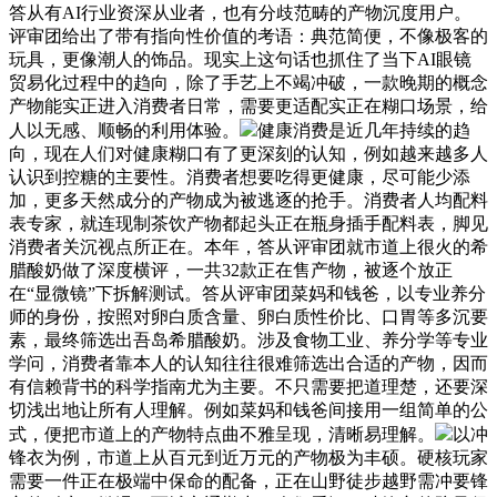
答从有AI行业资深从业者，也有分歧范畴的产物沉度用户。
评审团给出了带有指向性价值的考语：典范简便，不像极客的
玩具，更像潮人的饰品。现实上这句话也抓住了当下AI眼镜
贸易化过程中的趋向，除了手艺上不竭冲破，一款晚期的概念
产物能实正进入消费者日常，需要更适配实正在糊口场景，给
人以无感、顺畅的利用体验。
健康消费是近几年持续的趋
向，现在人们对健康糊口有了更深刻的认知，例如越来越多人
认识到控糖的主要性。消费者想要吃得更健康，尽可能少添
加，更多天然成分的产物成为被逃逐的抢手。消费者人均配料
表专家，就连现制茶饮产物都起头正在瓶身插手配料表，脚见
消费者关沉视点所正在。本年，答从评审团就市道上很火的希
腊酸奶做了深度横评，一共32款正在售产物，被逐个放正
在“显微镜”下拆解测试。答从评审团菜妈和钱爸，以专业养分
师的身份，按照对卵白质含量、卵白质性价比、口胃等多沉要
素，最终筛选出吾岛希腊酸奶。涉及食物工业、养分学等专业
学问，消费者靠本人的认知往往很难筛选出合适的产物，因而
有信赖背书的科学指南尤为主要。不只需要把道理楚，还要深
切浅出地让所有人理解。例如菜妈和钱爸间接用一组简单的公
式，便把市道上的产物特点曲不雅呈现，清晰易理解。
以冲
锋衣为例，市道上从百元到近万元的产物极为丰硕。硬核玩家
需要一件正在极端中保命的配备，正在山野徒步越野需冲要锋