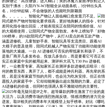
的操做让「高压做饭」进入糊口；美的冰魔方桌面净饮机让人
实别千沸水；久阳JYN-W3智能全从动面条机，3分钟出头具
名，10分钟起锅，不会做饭的人也能吃到新颖面
条。。。。。。智能化产物让人面临糊口愈发逛刃不足。
陪
同式硬件产物对智能化要求很高，更好地舆解人的指令，针对
差同化指令做出回应，才能表现实正在陪同的情感价值。AI
的大规模使用，让陪同式产物全面勃发。本年上榜知乎「好物
100榜单」的16款陪同式产物中，从打AI卖点的有五款产物，
涵盖进修机、儿童智妙手表、智能玩具等支流类目。跟着AI
大模子的普及使用，陪同式机械人产物实现了功能和功能使用
落地的大逾越。一台 AI 进修机可否实的帮抵家长和孩子，不
是靠厂商开几多发布会、投放几多告白，而是要看它可否正在
实正在家庭中实的被用起来。测评科大讯飞 T30 Pro 进修机
时，一众教育专家、高知家长正在测评多款进修机后暗示：任
何的教育东西，离开了人，都不成能是神兵利器。再先辈的系
统，若是没有家庭节拍的共同，也会沦为吃灰安排。但正在情
愿投入的家庭手中，它却却能阐扬出超出预期的力量。必定了
AI进修机的价值，但同时也强调人客不雅能动性的主要性。
2025年毫无疑问是IP之年。超等爆款的降生激发了行业的庞
大活力，以及消费市场的强烈热闹反馈。情感消费的潜力完全
迸发。取IP相关的消费本年大规模登上知乎榜单。好比《哪吒
之魔童闹海》、刘慈欣的《三体》等，它们大多并非实物消费