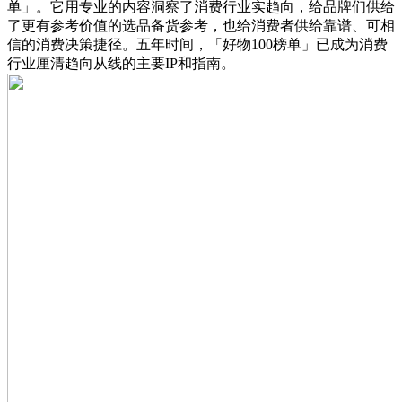
单」。它用专业的内容洞察了消费行业实趋向，给品牌们供给
了更有参考价值的选品备货参考，也给消费者供给靠谱、可相
信的消费决策捷径。五年时间，「好物100榜单」已成为消费
行业厘清趋向从线的主要IP和指南。