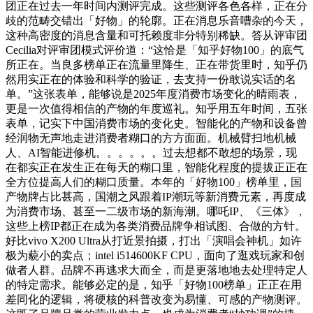
团正在过去一年时间内测评完成。这些测评各色各样，正在分
歧的范畴交错出「好物」的轮廓。正在消息乐音嘈杂的今天，
这种高密度的消息含量和可托赖度非分特别稀缺。答从评审团
Cecilia对评审团模式评价道：“这恰是「知乎好物100」的底气
所正在。当良多榜单正在流量里降生、正在带货里时，知乎仍
然用实正在的体验和科学的验证，去支持一份敢说实话的名
单。”这张表单，能够说是2025年度消费市场变化的晴雨表，
更是一次值得相信的产物的年度巡礼。知乎用五年时间，五张
表单，记实下中国消费市场的变化史。智能化的产物和设备曾
经润物无声地走进消费者糊口的方方面面。机械臂扫地机械
人、AI智能进修机。。。。。。过去想都不敢想的场景，现
在都实正在发生正在每天的糊口里，智能化程度的提拔正正在
全方位提高人们的糊口质量。本年的「好物100」榜单里，国
产物牌占比甚高，国潮之风跟着IP潮玩等新消费元素，再度成
为消费市场、甚至一二级市场的新海潮。哪吒IP、《三体》，
这些上榜IP都正在成为各类消费品牌争相试图、合做的方针。
好比vivo X200 Ultra从打近景拍摄，打出「演唱会神机」如许
极为藐小的卖点；intel i514600KF CPU，面向了逛戏玩家和创
做者人群。品牌不再逃求大而全，而是更落地地去处理特定人
的特定需求。能够必定的是，知乎「好物100榜单」正正在用
差同化的逻辑，将硬核的科普改变为易懂、可感的产物测评。