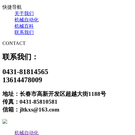
快捷导航
关于我们
机械自动化
机械百科
联系我们
CONTACT
联系我们：
0431-81814565
13614478009
地址：长春市高新开发区超越大街1188号
传真：0431-85810581
信箱：jltkxs@163.com
机械自动化