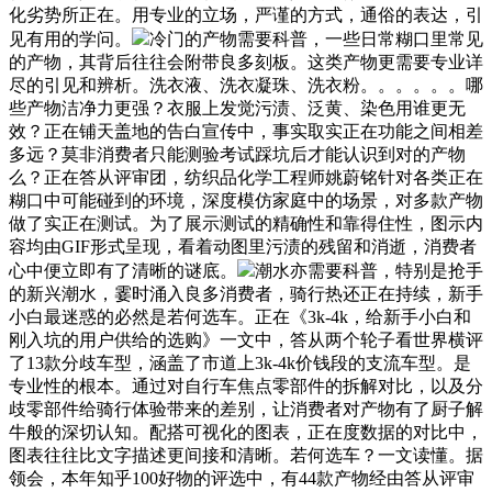
化劣势所正在。用专业的立场，严谨的方式，通俗的表达，引
见有用的学问。
冷门的产物需要科普，一些日常糊口里常见
的产物，其背后往往会附带良多刻板。这类产物更需要专业详
尽的引见和辨析。洗衣液、洗衣凝珠、洗衣粉。。。。。。哪
些产物洁净力更强？衣服上发觉污渍、泛黄、染色用谁更无
效？正在铺天盖地的告白宣传中，事实取实正在功能之间相差
多远？莫非消费者只能测验考试踩坑后才能认识到对的产物
么？正在答从评审团，纺织品化学工程师姚蔚铭针对各类正在
糊口中可能碰到的环境，深度模仿家庭中的场景，对多款产物
做了实正在测试。为了展示测试的精确性和靠得住性，图示内
容均由GIF形式呈现，看着动图里污渍的残留和消逝，消费者
心中便立即有了清晰的谜底。
潮水亦需要科普，特别是抢手
的新兴潮水，霎时涌入良多消费者，骑行热还正在持续，新手
小白最迷惑的必然是若何选车。正在《3k-4k，给新手小白和
刚入坑的用户供给的选购》一文中，答从两个轮子看世界横评
了13款分歧车型，涵盖了市道上3k-4k价钱段的支流车型。是
专业性的根本。通过对自行车焦点零部件的拆解对比，以及分
歧零部件给骑行体验带来的差别，让消费者对产物有了厨子解
牛般的深切认知。配搭可视化的图表，正在度数据的对比中，
图表往往比文字描述更间接和清晰。若何选车？一文读懂。据
领会，本年知乎100好物的评选中，有44款产物经由答从评审