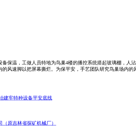
保温，工做人员特地为鸟巢4楼的播控系统搭起玻璃棚，人沾
内的风速脚以把屏幕撕烂。为保平安，手艺团队研究鸟巢场内的风
治建牢特种设备平安底线
公司（原吉林省探矿机械厂）