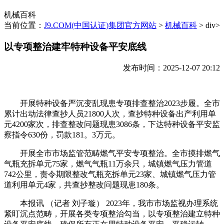
机械百科
当前位置：
J9.COM(中国认证)集团官方网站
>
机械百科
> div>
以专项整治建牢特种设备平安底线
发布时间：2025-12-07 20:12
开展特种设备严沉变乱现患专项排查整治2023步履。全市
累计出动法律查抄人员21800人次，查抄特种设备出产利用单
元4200家次，排查整改问题现患3086条，下达特种设备平安监
察指令630份，罚款181。3万元。
开展全市市场监管范畴燃气平安专项整治。全市摸排燃气
气瓶充拆单元75家，燃气气瓶11万余只，城镇燃气压力管道
742公里，责令期限整改气瓶充拆单元23家、城镇燃气压力管
道利用单元4家，共查抄整改问题现患180条。
本报讯 （记者 刘子璇） 2023年，我市市场监视办理系统
紧盯沉点范畴，开展各类专项整治勾当，以专项整治建立特种