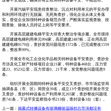
设备平安底线，确保所有正在用特种设备平安、平稳运转。
开展汽锅平安现患排查整治。沉点对利用单元的平安办理
和利用环境进行无脱漏、无死角查抄，强化企业从体义务落
实，督促企业加强特种设备规范办理，严酷落实监视查验、按
期查验、操做人员持证上岗等平安要求。
开展高层建建电梯平安大排查大整治专项步履。全市摸排
高层建建电梯利用单元994家，高层建建2487栋，正在用高层
建建电梯9179台，查抄发觉问题现患1572条，已完成整改1559
条，整改率99%。
开展全市化工企业化学品相关特种设备平安查抄。查抄全
市涉及化工财产转移项目企业21家，特种设备468台，压力管
道23。8523公里，压力管道0。21千米，发觉整改问题现患9
条。
组织开展全国期间特种设备平安交叉查抄。市市场监管局
抽调各县（市、区）局营业39名，成立13个查抄组开展全市交
叉查抄，查抄特种设备出产利用单元265家，查抄整改问题现
患741条，下达平安监察指令书213份，查封设备3台（套）。
上一篇：
揭幕式转播设备有玻璃棚保温隔邻总导演都没有