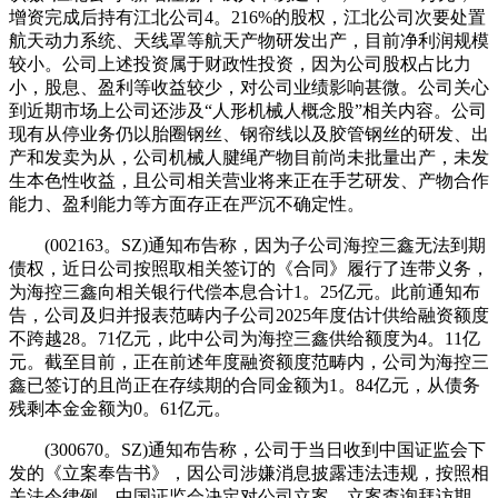
增资完成后持有江北公司4。216%的股权，江北公司次要处置
航天动力系统、天线罩等航天产物研发出产，目前净利润规模
较小。公司上述投资属于财政性投资，因为公司股权占比力
小，股息、盈利等收益较少，对公司业绩影响甚微。公司关心
到近期市场上公司还涉及“人形机械人概念股”相关内容。公司
现有从停业务仍以胎圈钢丝、钢帘线以及胶管钢丝的研发、出
产和发卖为从，公司机械人腱绳产物目前尚未批量出产，未发
生本色性收益，且公司相关营业将来正在手艺研发、产物合作
能力、盈利能力等方面存正在严沉不确定性。
(002163。SZ)通知布告称，因为子公司海控三鑫无法到期
债权，近日公司按照取相关签订的《合同》履行了连带义务，
为海控三鑫向相关银行代偿本息合计1。25亿元。此前通知布
告，公司及归并报表范畴内子公司2025年度估计供给融资额度
不跨越28。71亿元，此中公司为海控三鑫供给额度为4。11亿
元。截至目前，正在前述年度融资额度范畴内，公司为海控三
鑫已签订的且尚正在存续期的合同金额为1。84亿元，从债务
残剩本金金额为0。61亿元。
(300670。SZ)通知布告称，公司于当日收到中国证监会下
发的《立案奉告书》，因公司涉嫌消息披露违法违规，按照相
关法令律例，中国证监会决定对公司立案。立案查询拜访期