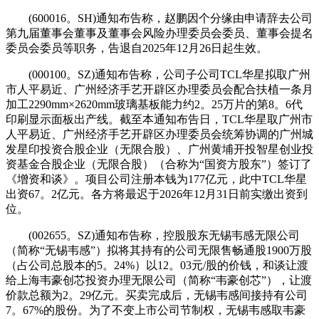
(600016。SH)通知布告称，赵鹏因个分缘由申请辞去公司
第九届董事会董事及董事会风险办理委员会委员、董事会提名
委员会委员等职务，告退自2025年12月26日起生效。
(000100。SZ)通知布告称，公司子公司TCL华星拟取广州
市人平易近、广州经济手艺开辟区办理委员会配合扶植一条月
加工2290mm×2620mm玻璃基板能力约2。25万片的第8。6代
印刷显示面板出产线。截至本通知布告日，TCL华星取广州市
人平易近、广州经济手艺开辟区办理委员会统筹协调的广州城
发星印投资合股企业（无限合股）、广州黄埔开投智星创业投
资基金合股企业（无限合股）（合称为“国资方股东”）签订了
《增资和谈》。项目公司注册本钱为177亿元，此中TCL华星
出资67。2亿元。各方将最迟于2026年12月31日前实缴出资到
位。
(002655。SZ)通知布告称，控股股东无锡韦感无限公司
（简称“无锡韦感”）拟将其持有的公司无限售畅通股1900万股
（占公司总股本的5。24%）以12。03元/股的价钱，和谈让渡
给上海韦豪创芯投资办理无限公司（简称“韦豪创芯”），让渡
价款总额为2。29亿元。买卖完成后，无锡韦感间接持有公司
7。67%的股份。为了不变上市公司节制权，无锡韦感取韦豪