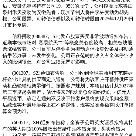
后，安徽先睿将持有公司19。95%的股份，公司控股股东将由
泉州禾天变动为安徽先睿，现实节制人将由李林变动为胡先
根。公司股票、可转债债券以及可转债转股自2025年12月29日
开市起复牌。
信科挪动(688387。SH)发布股票买卖非常波动通知布告，
近期本钱市场对“贸易航天”“”等概念关心度较高，相关板块股
票涨幅较着。公司目前从停业务为挪动通信收集设备及挪动通
信手艺办事，未发生变化。公司正在范畴的收入占全体停业收
入的比例很低，对公司业绩无严沉影响。
(301307。SZ)通知布告称，公司收到全球某商用车范畴标
杆企业出具的供应商定点通知，公司将为该客户开辟并供应策
动机凸轮轴框架零部件。按照客户规划，本项目估计从2027年
第三季度起头量产，估计将来7年发卖总金额约为6。4亿元人
平易近币。该定点通知不反映下旅客户最终的现实采购金额，
后续现实开展环境存正在不确定性，现实发卖金额将以订单结
算金额为准。
(600517。SH)通知布告称，全资子公司英大证券拟将其持
有的英大期货100%股权出售给中油本钱无限，买卖价钱为
11。29亿元。该买卖已获得国务院国有资产监视办理委员会的