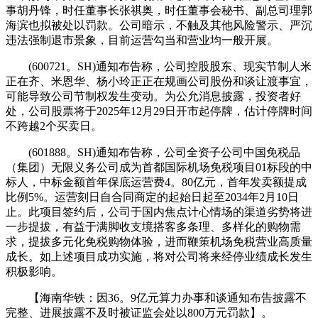
事胡丹锋，时任董事长张祺奥，时任董事会秘书、副总司理郭
海滨也拟被处以罚款。公司暗示，不触及其他风险警示、严沉
违法强制退市景象，目前运营勾当和营业均一般开展。
(600721。SH)通知布告称，公司控股股东、现实节制人米
正在齐、米恩华、杨小玲正正在规画公司股份和谈让渡事宜，
可能导致公司节制权发生变动。为公允消息披露，投资者好
处，公司股票将于2025年12月29日开市起停牌，估计停牌时间
不跨越2个买卖日。
(601888。SH)通知布告称，公司全资子公司中国免税品
（集团）无限义务公司成为首都国际机场免税项目01标段的中
标人，中标金额首年保底运营费4。80亿元，首年发卖额提成
比例5%。运营刻日自合同商定的起始日起至2034年2月10日
止。此项目签约后，公司于国内焦点计心情场的渠道劣势将进
一步提拔，有益于满脚收支境搭客多条理、多样化的购物需
求，提拔多元化免税购物体验，进而鞭策机场免税营业高质量
成长。如上述项目成功实施，将对公司将来经停业绩成长发生
积极影响。
【海南华铁：因36。9亿元算力办事和谈通知布告披露不
完整、进展披露不及时被证监会处以800万元罚款】。