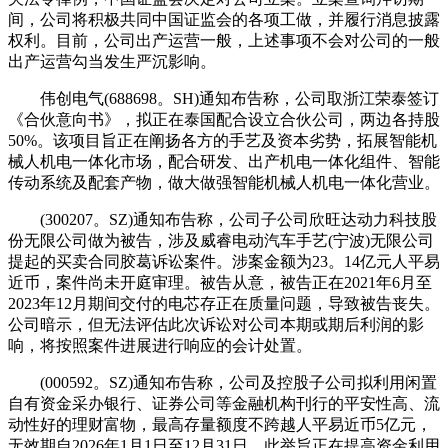
间，公司将积极共同中国证监会的各项工做，并履行消息披露
权利。目前，公司出产运营一般，上述事项不会对公司的一般
出产运营勾当发生严沉影响。
伟创电气(688698。SH)通知布告称，公司取浙江荣泰签订
《合伙意向书》，拟正在泰国配合设立合伙公司，两边各持股
50%。该项目旨正在阐扬各方的手艺及资本劣势，拓展智能机
械人机电一体化市场，配合研发、出产机电一体化组件、智能
传动系统及配套产物，做大做强智能机械人机电一体化营业。
(300207。SZ)通知布告称，公司子公司欣旺达动力科技股
份无限公司做为被告，涉及威睿电动汽车手艺(宁波)无限公司
提起的买卖合同胶葛诉讼案件。涉案金额为23。14亿元人平易
近币，案件尚未开庭审理。被告从意，被告正在2021年6月至
2023年12月期间交付的电芯存正在质量问题，导致被告丧失。
公司暗示，但无法评估此次诉讼对公司本期或期后利润的影
响，将按照案件进展进行响应的会计处置。
(000592。SZ)通知布告称，公司及控股子公司拟利用闲置
自有资金采办银行、证券公司等金融机构刊行的平安性高、流
动性好的理财富物，最高存量额度不跨越人平易近币5亿元，
无效期自2026年1月1日至12月31日。此举旨正在提高资金利用